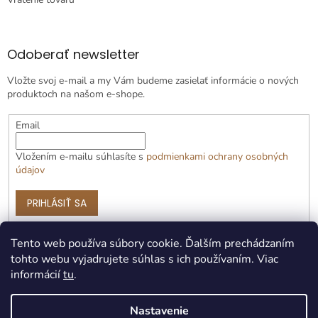
Odoberať newsletter
Vložte svoj e-mail a my Vám budeme zasielať informácie o nových
produktoch na našom e-shope.
Email
Vložením e-mailu súhlasíte s
podmienkami ochrany osobných
údajov
PRIHLÁSIŤ SA
Tento web používa súbory cookie. Ďalším prechádzaním
tohto webu vyjadrujete súhlas s ich používaním. Viac
informácií
tu
.
Nastavenie
Vytvoril Shoptet Premium