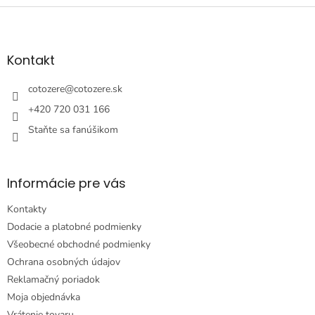
Z
á
p
ä
Kontakt
t
i
cotozere
@
cotozere.sk
e
+420 720 031 166
Staňte sa fanúšikom
Informácie pre vás
Kontakty
Dodacie a platobné podmienky
Všeobecné obchodné podmienky
Ochrana osobných údajov
Reklamačný poriadok
Moja objednávka
Vrátenie tovaru