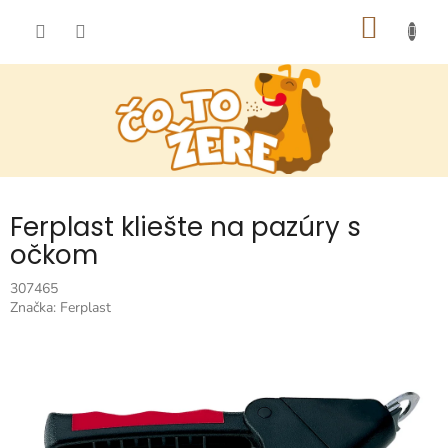
Prejsť
NÁKU
na
obsah
KOŠÍK
Ferplast kliešte na pazúry s
očkom
307465
Značka:
Ferplast