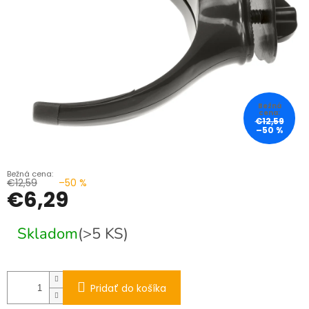
€12,59
–50 %
€12,59
–50 %
€6,29
Jednotková
Skladom
(>5 KS)
cena:
Pridať do košíka