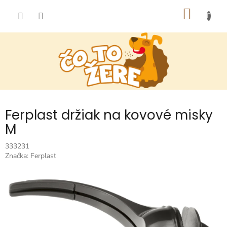
Prejsť
NÁKU
na
obsah
KOŠÍK
Ferplast držiak na kovové misky
M
333231
Značka:
Ferplast