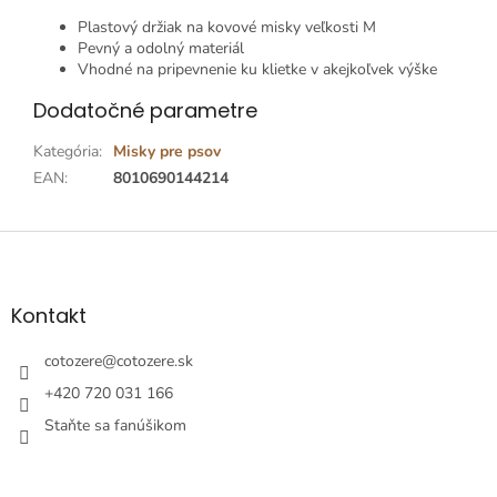
Plastový držiak na kovové misky veľkosti M
Pevný a odolný materiál
Vhodné na pripevnenie ku klietke v akejkoľvek výške
Dodatočné parametre
Kategória
:
Misky pre psov
EAN
:
8010690144214
Z
á
p
ä
Kontakt
t
i
cotozere
@
cotozere.sk
e
+420 720 031 166
Staňte sa fanúšikom