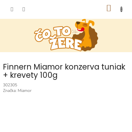
Prejsť
NÁKU
na
obsah
KOŠÍK
Finnern Miamor konzerva tuniak
+ krevety 100g
302305
Značka:
Miamor