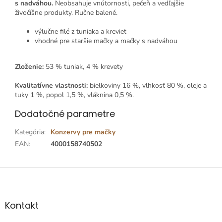
s nadváhou.
Neobsahuje vnútornosti, pečeň a vedľajšie
živočíšne produkty. Ručne balené.
výlučne filé z tuniaka a kreviet
vhodné pre staršie mačky a mačky s nadváhou
Zloženie:
53 % tuniak, 4 % krevety
Kvalitatívne vlastnosti:
bielkoviny 16 %, vlhkosť 80 %, oleje a
tuky 1 %, popol 1,5 %, vláknina 0,5 %.
Dodatočné parametre
Kategória
:
Konzervy pre mačky
EAN
:
4000158740502
Z
á
p
ä
Kontakt
t