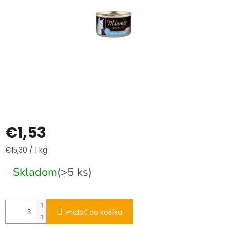
€1,53
Jednotková
€15,30 / 1 kg
cena:
Skladom
(>5 ks)
Pridať do košíka