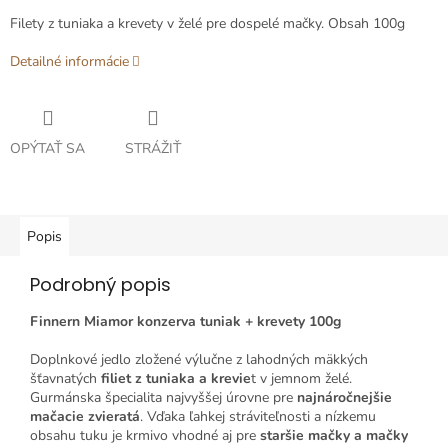
Filety z tuniaka a krevety v želé pre dospelé mačky. Obsah 100g
Detailné informácie
OPÝTAŤ SA
STRÁŽIŤ
Popis
Podrobný popis
Finnern Miamor konzerva tuniak + krevety 100g
Doplnkové jedlo zložené výlučne z lahodných mäkkých
šťavnatých
filiet z tuniaka a krevie
t v jemnom želé.
Gurmánska špecialita najvyššej úrovne pre
najnáročnejšie
mačacie zvieratá
. Vďaka ľahkej stráviteľnosti a nízkemu
obsahu tuku je krmivo vhodné aj pre
staršie mačky a mačky