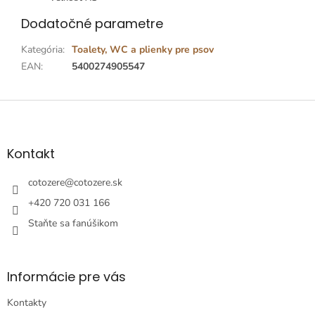
Dodatočné parametre
Kategória
:
Toalety, WC a plienky pre psov
EAN
:
5400274905547
Z
á
p
ä
Kontakt
t
i
cotozere
@
cotozere.sk
e
+420 720 031 166
Staňte sa fanúšikom
Informácie pre vás
Kontakty