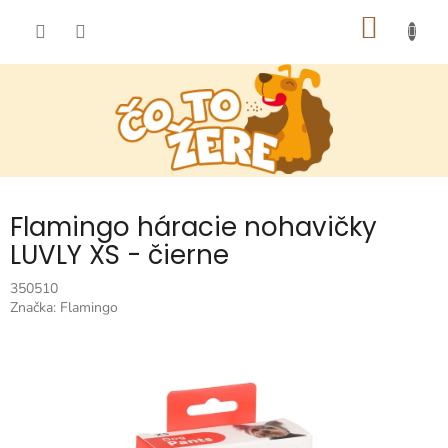
Prejsť
NÁKU
na
obsah
KOŠÍK
Flamingo háracie nohavičky
LUVLY XS - čierne
350510
Značka:
Flamingo