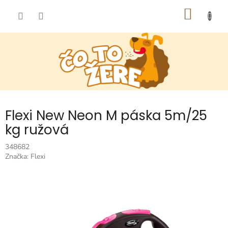
Prejsť
NÁKU
na
obsah
KOŠÍK
Flexi New Neon M páska 5m/25
kg ružová
348682
Značka:
Flexi