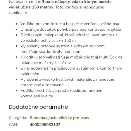
tvarované a má
reflexné nálepky, vďaka ktorým budete
vidieť už na 150 metrov
. Toto vodítko si jednoducho
zamilujete.
Vodítko pre komfortné a bezpečné venčenie vášho psa
Umožňuje dostatok pohybu psa pod kontrolou majiteľa
S reflexnými nálepkami, ktoré odrážajú svetlomety už
vo vzdialenosti viac ako 150 m
Vylepšený brzdový systém s krátkym zdvihom
umožňuje viac kontroly nad psom
K vodítku (od veľkosti S) je možné pridať aj Multi Box na
ukladanie maškrty či sáčkov
S najmodernejším pružinovým systémom a komfortným
ovládaním
Vyrobené z vysoko kvalitných materiálov, manuálne
spracované a zostavené
Vodítka prechádzajú pred expedíciou mnohými
kontrolami kvality
Dodatočné parametre
Kategória
:
Samonavíjacie vôdzky pre psov
EAN
:
4000498032107