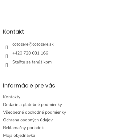
Z
á
p
ä
Kontakt
t
i
cotozere
@
cotozere.sk
e
+420 720 031 166
Staňte sa fanúšikom
Informácie pre vás
Kontakty
Dodacie a platobné podmienky
Všeobecné obchodné podmienky
Ochrana osobných údajov
Reklamačný poriadok
Moja objednávka