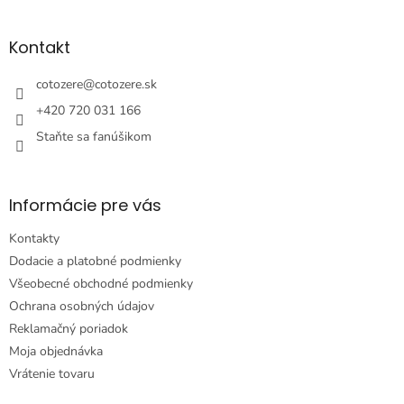
á
p
ä
Kontakt
t
i
cotozere
@
cotozere.sk
e
+420 720 031 166
Staňte sa fanúšikom
Informácie pre vás
Kontakty
Dodacie a platobné podmienky
Všeobecné obchodné podmienky
Ochrana osobných údajov
Reklamačný poriadok
Moja objednávka
Vrátenie tovaru