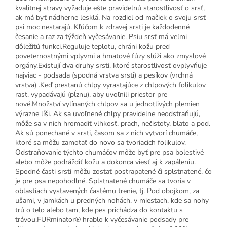
kvalitnej stravy vyžaduje ešte pravidelnú starostlivosť o srsť,
ak má byť nádherne lesklá. Na rozdiel od mačiek o svoju srsť
psi moc nestarajú. Kľúčom k zdravej srsti je každodenné
česanie a raz za týždeň vyčesávanie. Psiu srsť má veľmi
dôležitú funkci.Reguluje teplotu, chráni kožu pred
poveternostnými vplyvmi a hmatové fúzy slúži ako zmyslové
orgány.Existují dva druhy srsti, ktoré starostlivosť ovplyvňuje
najviac - podsada (spodná vrstva srsti) a pesíkov (vrchná
vrstva) .Keď prestanú chlpy vyrastajúce z chlpových folikulov
rast, vypadávajú (pĺznu), aby uvoľnili priestor pre
nové.Množství vylínaných chlpov sa u jednotlivých plemien
výrazne líši. Ak sa uvoľnené chlpy pravidelne neodstraňujú,
môže sa v nich hromadiť vlhkosť, prach, nečistoty, blato a pod.
Ak sú ponechané v srsti, časom sa z nich vytvorí chumáče,
ktoré sa môžu zamotať do novo sa tvoriacich folikulov.
Odstraňovanie týchto chumáčov môže byť pre psa bolestivé
alebo môže podráždiť kožu a dokonca viesť aj k zapáleniu.
Spodné časti srsti môžu zostať postrapatené či splstnatené, čo
je pre psa nepohodlné. Splstnatené chumáče sa tvoria v
oblastiach vystavených častému trenie, tj. Pod obojkom, za
ušami, v jamkách u predných nohách, v miestach, kde sa nohy
trú o telo alebo tam, kde pes prichádza do kontaktu s
trávou.FURminator® hrablo k vyčesávanie podsady pre