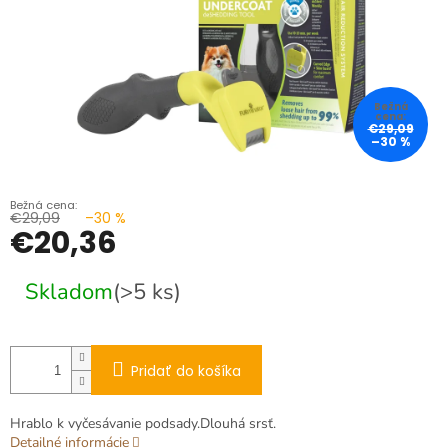
€29,09
–30 %
€29,09
–30 %
€20,36
Jednotková
Skladom
(>5 ks)
cena:
Pridať do košíka
Hrablo k vyčesávanie podsady.Dlouhá srsť.
Detailné informácie