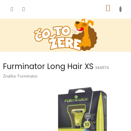
Prejsť
NÁKU
na
obsah
KOŠÍK
Furminator Long Hair XS
344974
Značka:
Furminator