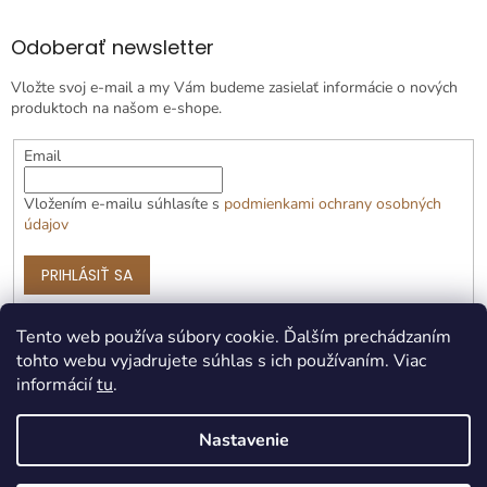
Odoberať newsletter
Vložte svoj e-mail a my Vám budeme zasielať informácie o nových
produktoch na našom e-shope.
Email
Vložením e-mailu súhlasíte s
podmienkami ochrany osobných
údajov
PRIHLÁSIŤ SA
Tento web používa súbory cookie. Ďalším prechádzaním
tohto webu vyjadrujete súhlas s ich používaním. Viac
informácií
tu
.
Nastavenie
Vytvoril Shoptet Premium