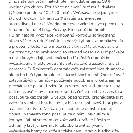
dlhosrsté psy veľmi malých plemien odstraňuje až 99%
uvoľnených chlpov. Používajte na suchú srsť raz či dvakrát
týždenne po dobu 10 až 20 minút. Vyčesávanie je jedným zo
štyroch krokov FURminator® systému pravidelnej
starostlivosti o srsť. Vhodné pre psov veľmi malých plemien s
hmotnosťou do 4,5 kg. Pokyny: Pred použitím hrable
FURminator® vykonajte kompletnú kontrolu zdravotného
stavu vášho zvířete.Zaměřte sa na výskyt raniek, pomliaždenín
a problémy kože, ktoré môže srsť ukrývat.Má ak vaše zviera
niektorý z týchto problémov, so starostlivosťou o srsť počkajte
a najskôr vyhľadajte veterinárneho lékaře.Před použitím
vyčesávacího hrable odstráňte splstnatenú a zacuchanú srsť
pomocou FURminator® odstraňovača zplstnatělých chumáčov
alebo hrebeň typu hrable pre starostlivosť o srsť. Odstraňovač
zplstnatělých chumáčov používajte podobne ako kefu, jemne
prechádzajte po srsti zvieraťa po smere rastu chlpov tak, aby
boli nerezové zuby smerom k srsti.Začněte na hlave zvieraťa a
postupujte cez chrbát. S veľkou opatrnosťou prechádzajte srsť
zvieraťa v oblasti brucha, nôh, v blízkosti pohlavných orgánov
a análneho otvoru.Neopakujte nadmerne pohyb v jednej
oblasti. Namiesto toho postupujte dlhými, plynulými a
jemnými ťahmi smerom od kože vášho zvířete.Přestože
ochranný kryt je navrhnutý tak, aby bránil zarývanie
vyčesávacia hrany do kože a vďaka nemu hrablo hladko kĺže