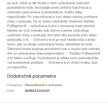
po koži, môže aj tak hrubé a silné vyčesávanie spôsobiť
podráždenie kože. Nevyvíjajte preto prílišný tlak.Pokud si
všimnete začervenanie či podráždenie, hrablo ďalej
nepoužívajte. Pri starostlivosti o srsť zbiera nástroj uvoľnené
chlpy z podsady. Tie zo zubov odstránite stlačením tlačidla
FURejector®. - vyčesávacia hrana z nerezovej ocele preniká
hlboko do srsti zvieraťa, kde šetrne a jemne odstraňuje
uvoľnené chlpy z podsady, bez toho aby poranila kožu alebo
poškodila srsť. - Ochranný kryt po koži hladko kĺže a bráni
tomu, aby sa okraje vyčesávacia hrany zabodával do kože. -
Zakrivená hrana kopíruje prirodzený tvar a stavbu tela zvieraťa,
čím sa vyčesávanie stáva príjemnejším. - Tlačidlo FURejector®
srsť ľahko uvoľňuje. Vyčesávanie je vďaka tomu jednoduchšie
než kedykoľvek predtým. - Ochranný kryt chráni hrablo, keď
sa nepoužíva.
Dodatočné parametre
Kategória
:
Starostlivosť o srsť psov
EAN
:
4048422144243
Z