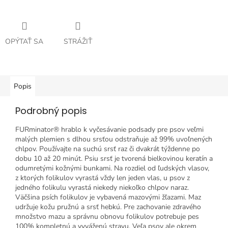
OPÝTAŤ SA
STRÁŽIŤ
Popis
Podrobný popis
FURminator® hrablo k vyčesávanie podsady pre psov veľmi
malých plemien s dlhou srsťou odstraňuje až 99% uvoľnených
chlpov. Používajte na suchú srsť raz či dvakrát týždenne po
dobu 10 až 20 minút. Psiu srsť je tvorená bielkovinou keratín a
odumretými kožnými bunkami. Na rozdiel od ľudských vlasov,
z ktorých folikulov vyrastá vždy len jeden vlas, u psov z
jedného folikulu vyrastá niekedy niekoľko chlpov naraz.
Väčšina psích folikulov je vybavená mazovými žľazami. Maz
udržuje kožu pružnú a srsť hebkú. Pre zachovanie zdravého
množstvo mazu a správnu obnovu folikulov potrebuje pes
100% kompletnú a vyváženú stravu. Veľa psov ale okrem