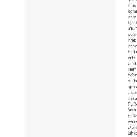
hmot
komp
poml
tých
léka
pomo
hrab
podo
boli
veľk
pohl
Nami
zvíř
do k
spôs
začer
nást
FURe
šetr
pošk
vyče
stav
ľahk