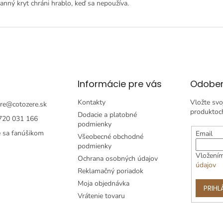
anný kryt chráni hrablo, keď sa nepoužíva.
Informácie pre vás
Odober
Kontakty
Vložte svo
re
@
cotozere.sk
produktoc
Dodacie a platobné
720 031 166
podmienky
e sa fanúšikom
Email
Všeobecné obchodné
podmienky
Vložením
Ochrana osobných údajov
údajov
Reklamačný poriadok
Moja objednávka
PRIHL
Vrátenie tovaru