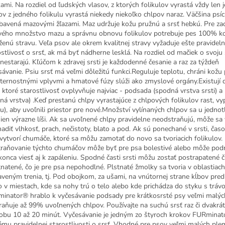
ami. Na rozdiel od ľudských vlasov, z ktorých folikulov vyrastá vždy len j
ov z jedného folikulu vyrastá niekedy niekoľko chlpov naraz. Väčšina psíc
ybavená mazovými žľazami. Maz udržuje kožu pružnú a srsť hebkú. Pre za
vého množstvo mazu a správnu obnovu folikulov potrebuje pes 100% k
ženú stravu. Veľa psov ale okrem kvalitnej stravy vyžaduje ešte pravidel
ostlivosť o srsť, ak má byť nádherne lesklá. Na rozdiel od mačiek o svoju 
nestarajú. Kľúčom k zdravej srsti je každodenné česanie a raz za týždeň
sávanie. Psiu srsť má veľmi dôležitú funkci.Reguluje teplotu, chráni kožu
ternostnými vplyvmi a hmatové fúzy slúži ako zmyslové orgány.Existují 
i, ktoré starostlivosť ovplyvňuje najviac - podsada (spodná vrstva srsti) a
hná vrstva) .Keď prestanú chlpy vyrastajúce z chlpových folikulov rast, v
nu), aby uvoľnili priestor pre nové.Množství vylínaných chlpov sa u jednot
ien výrazne líši. Ak sa uvoľnené chlpy pravidelne neodstraňujú, môže sa 
adiť vlhkosť, prach, nečistoty, blato a pod. Ak sú ponechané v srsti, čas
 vytvorí chumáče, ktoré sa môžu zamotať do novo sa tvoriacich folikulov.
raňovanie týchto chumáčov môže byť pre psa bolestivé alebo môže podr
konca viesť aj k zapáleniu. Spodné časti srsti môžu zostať postrapatené č
tnatené, čo je pre psa nepohodlné. Plstnaté žmolky sa tvoria v oblastiach
aveným trenia, tj. Pod obojkom, za ušami, na vnútornej strane kĺbov pre
o v miestach, kde sa nohy trú o telo alebo kde prichádza do styku s trávo
inator® hrablo k vyčesávanie podsady pre krátkosrsté psy veľmi malýc
raňuje až 99% uvoľnených chlpov. Používajte na suchú srsť raz či dvakrá
obu 10 až 20 minút. Vyčesávanie je jedným zo štyroch krokov FURmina
ému pravidelnej starostlivosti o srsť. Vhodné pre psov veľmi malých ple