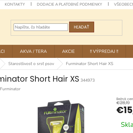
KONTAKTY
DODACIE A PLATOBNÉ PODMIENKY
VŠEOBEC
HĽADAŤ
CI
AKVA / TERA
AKCIE
!! VÝPREDAJ !!
Starostlivosť o srsť psov
Furminator Short Hair XS
minator Short Hair XS
344973
Furminator
€28,19
€15
Jednotk
Skl
cena: