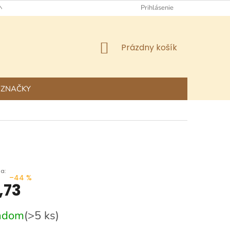
NÉ OBCHODNÉ PODMIENKY
OCHRANA OSOBNÝCH ÚDAJOV
Prihlásenie
NÁKUPNÝ
Prázdny košík
KOŠÍK
ZNAČKY
–44 %
,73
ová
adom
(>5 ks)