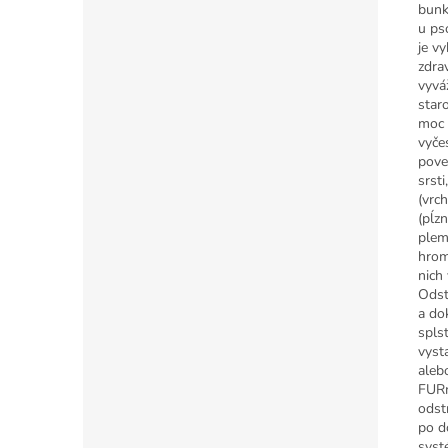
bunk
u ps
je v
zdra
vyvá
star
moc 
vyče
pove
srst
(vrc
(pĺz
plem
hrom
nich
Odst
a do
spls
vyst
aleb
FURm
odst
po d
syst