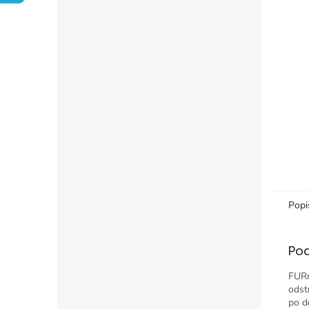
Popi
Po
FURm
odst
po d