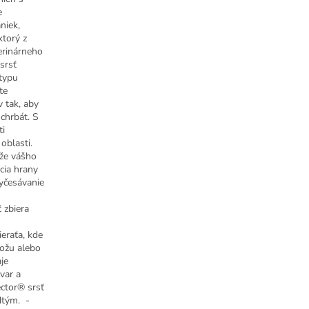
e
niek,
ktorý z
erinárneho
srsť
typu
te
 tak, aby
 chrbát. S
ti
oblasti.
že vášho
cia hrany
vyčesávanie
ť zbiera
ieraťa, kde
kožu alebo
je
var a
ector® srsť
dtým. -