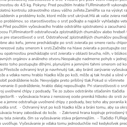
nosťou do 4,5 kg. Pokyny: Pred použitím hrable FURminator® vykonajt
letnú kontrolu zdravotného stavu vášho zvířete.Zaměřte sa na výskyt ra
iaždenín a problémy kože, ktoré môže srsť ukrývat.Má ak vaše zviera nie
to problémov, so starostlivosťou o srsť počkajte a najskôr vyhľadajte vet
ře.Před použitím vyčesávacího hrable odstráňte splstnatenú a zacuchanú 
cou FURminator® odstraňovača zplstnatělých chumáčov alebo hrebeň 
le pre starostlivosť o srsť. Odstraňovač zplstnatělých chumáčov používaj
bne ako kefu, jemne prechádzajte po srsti zvieraťa po smere rastu chlpov
 nerezové zuby smerom k srsti.Začněte na hlave zvieraťa a postupujte cez
ou opatrnosťou prechádzajte srsť zvieraťa v oblasti brucha, nôh, v blízkos
avných orgánov a análneho otvoru.Neopakujte nadmerne pohyb v jednej 
esto toho postupujte dlhými, plynulými a jemnými ťahmi smerom od ko
ete.Přestože ochranný kryt je navrhnutý tak, aby bránil zarývanie vyčesáva
ože a vďaka nemu hrablo hladko kĺže po koži, môže aj tak hrubé a silné 
obiť podráždenie kože. Nevyvíjajte preto prílišný tlak.Pokud si všimnete
venanie či podráždenie, hrablo ďalej nepoužívajte. Pri starostlivosti o srs
roj uvoľnené chlpy z podsady. Tie zo zubov odstránite stlačením tlačidla
jector®. - vyčesávacia hrana z nerezovej ocele preniká hlboko do srsti zv
ne a jemne odstraňuje uvoľnené chlpy z podsady, bez toho aby poranila 
odila srsť. - Ochranný kryt po koži hladko kĺže a bráni tomu, aby sa okra
sávacia hrany zabodával do kože. - Zakrivená hrana kopíruje prirodzený t
bu tela zvieraťa, čím sa vyčesávanie stáva príjemnejším. - Tlačidlo FURej
o uvoľňuje. Vyčesávanie je vďaka tomu jednoduchšie než kedykoľvek pre