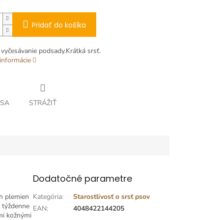
Pridať do košíka
 vyčesávanie podsady.Krátká srsť.
informácie
 SA
STRÁŽIŤ
Dodatočné parametre
h plemien
Kategória
:
Starostlivosť o srsť psov
t týždenne
EAN
:
4048422144205
ými kožnými