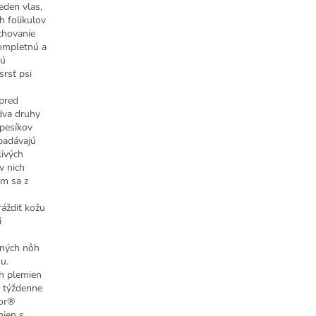
eden vlas,
h folikulov
chovanie
ompletnú a
nú
srsť psi
 pred
dva druhy
 pesíkov
ypadávajú
livých
v nich
om sa z
áždiť kožu
i
dných nôh
u.
h plemien
t týždenne
tor®
mien s