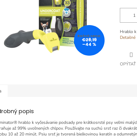
Hrablo k
Detailné 
€28,19
–44 %
OPÝTAŤ
s
drobný popis
inator® hrablo k vyčesávanie podsady pre krátkosrsté psy veľmi malýc
raňuje až 99% uvoľnených chlpov. Používajte na suchú srsť raz či dvakrá
obu 10 až 20 minút. Psiu srsť je tvorená bielkovinou keratín a odumret