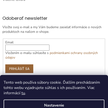
Odoberať newsletter
Vložte svoj e-mail a my Vám budeme zasielať informácie o nových
produktoch na našom e-shope.
Email
Vložením e-mailu súhlasíte s
podmienkami ochrany osobných
údajov
PRIHLÁSIŤ SA
Tento web používa súbory cookie. Ďalším prechádzaním
tohto webu vyjadrujete súhlas s ich používaním. Viac
informácií
tu
.
Nastavenie
Vytvoril Shoptet Premium