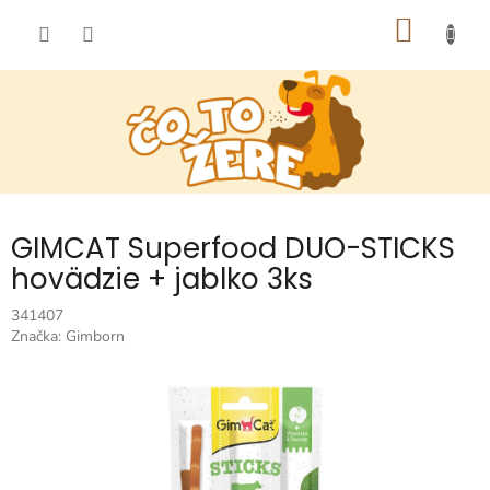
Prejsť
NÁKU
na
obsah
KOŠÍK
GIMCAT Superfood DUO-STICKS
hovädzie + jablko 3ks
341407
Značka:
Gimborn