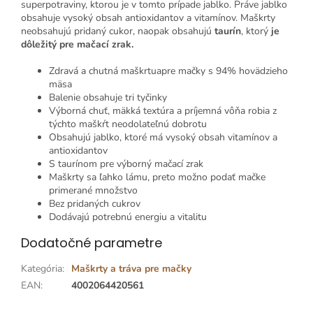
superpotraviny, ktorou je v tomto prípade jablko. Práve jablko
obsahuje vysoký obsah antioxidantov a vitamínov. Maškrty
neobsahujú pridaný cukor, naopak obsahujú
taurín
, ktorý
je
dôležitý pre mačací zrak.
Zdravá a chutná maškrtuapre mačky s 94% hovädzieho
mäsa
Balenie obsahuje tri tyčinky
Výborná chuť, mäkká textúra a príjemná vôňa robia z
týchto maškŕt neodolateľnú dobrotu
Obsahujú jablko, ktoré má vysoký obsah vitamínov a
antioxidantov
S taurínom pre výborný mačací zrak
Maškrty sa ľahko lámu, preto možno podať mačke
primerané množstvo
Bez pridaných cukrov
Dodávajú potrebnú energiu a vitalitu
Dodatočné parametre
Kategória
:
Maškrty a tráva pre mačky
EAN
:
4002064420561