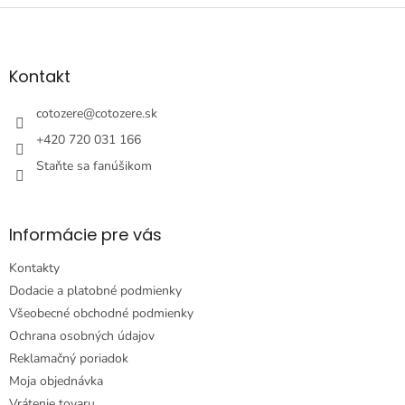
Z
á
p
ä
Kontakt
t
i
cotozere
@
cotozere.sk
e
+420 720 031 166
Staňte sa fanúšikom
Informácie pre vás
Kontakty
Dodacie a platobné podmienky
Všeobecné obchodné podmienky
Ochrana osobných údajov
Reklamačný poriadok
Moja objednávka
Vrátenie tovaru