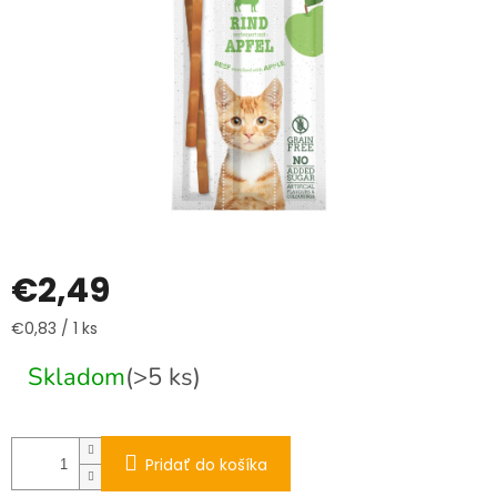
€2,49
Jednotková
€0,83 / 1 ks
cena:
Skladom
(>5 ks)
Pridať do košíka