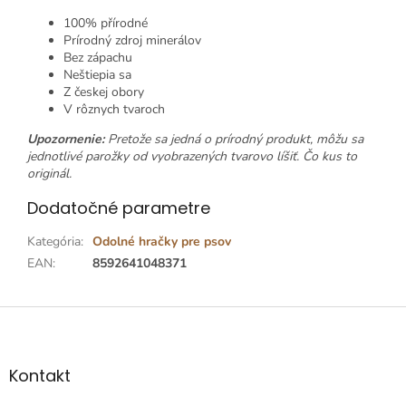
100% přírodné
Prírodný zdroj minerálov
Bez zápachu
Neštiepia sa
Z českej obory
V rôznych tvaroch
Upozornenie:
Pretože sa jedná o prírodný produkt, môžu sa
jednotlivé parožky od vyobrazených tvarovo líšiť. Čo kus to
originál.
Dodatočné parametre
Kategória
:
Odolné hračky pre psov
EAN
:
8592641048371
Z
á
p
ä
Kontakt
t