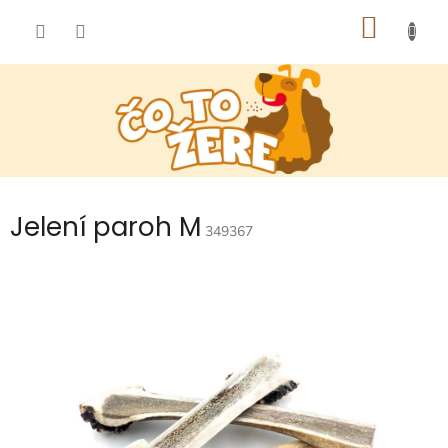
Prejsť
NÁKU
na
obsah
KOŠÍK
Jelení paroh M
349367