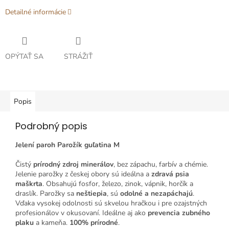
Detailné informácie
OPÝTAŤ SA
STRÁŽIŤ
Popis
Podrobný popis
Jelení paroh Parožík guľatina M
Čistý
prírodný zdroj minerálov
, bez zápachu, farbív a chémie.
Jelenie parožky z českej obory sú ideálna a
zdravá psia
maškrta
. Obsahujú fosfor, železo, zinok, vápnik, horčík a
draslík. Parožky sa
neštiepia
, sú
odolné a nezapáchajú
.
Vďaka vysokej odolnosti sú skvelou hračkou i pre ozajstných
profesionálov v okusovaní. Ideálne aj ako
prevencia zubného
plaku
a kameňa.
100% prírodné
.