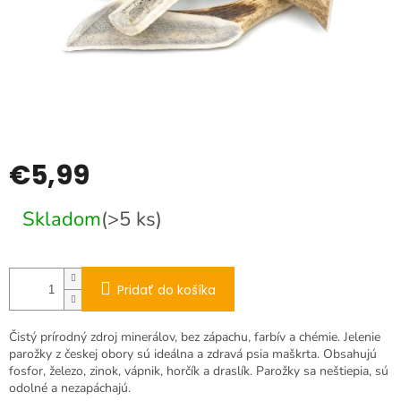
€5,99
Jednotková
Skladom
(>5 ks)
cena:
Pridať do košíka
Čistý prírodný zdroj minerálov, bez zápachu, farbív a chémie. Jelenie
parožky z českej obory sú ideálna a zdravá psia maškrta. Obsahujú
fosfor, železo, zinok, vápnik, horčík a draslík. Parožky sa neštiepia, sú
odolné a nezapáchajú.