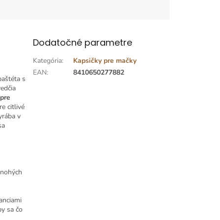
Dodatočné parametre
Kategória
:
Kapsičky pre mačky
EAN
:
8410650277882
paštéta s
edčia
pre
e citlivé
yrába v
sa
mnohých
anciami
by sa čo