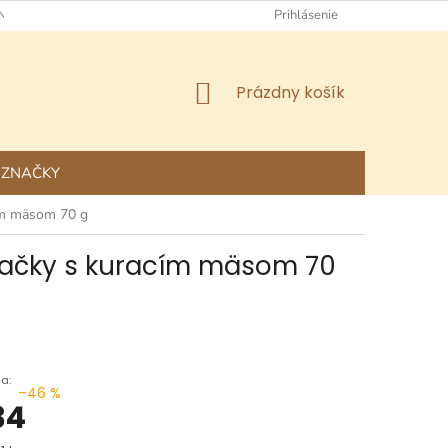
NÉ OBCHODNÉ PODMIENKY
OCHRANA OSOBNÝCH ÚDAJOV
Prihlásenie
NÁKUPNÝ
Prázdny košík
KOŠÍK
ZNAČKY
cím mäsom 70 g
 mačky s kuracím mäsom 70
–46 %
34