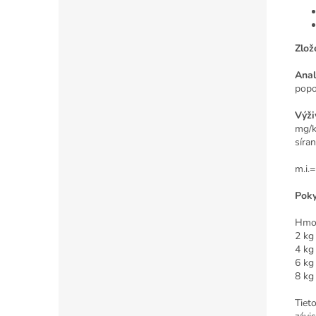
Zlož
Anal
popo
Výži
mg/k
síra
m.i.
Poky
Hmo
2
4
6
8
Tiet