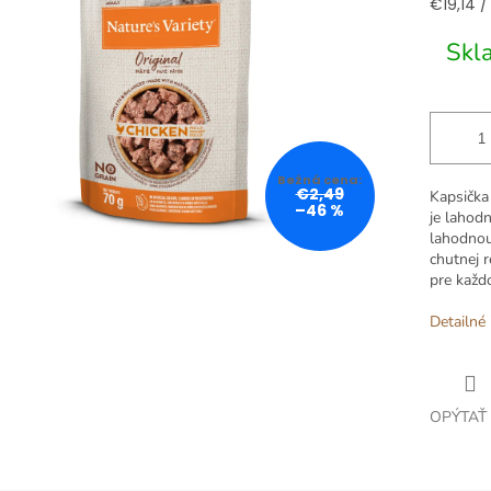
Jednotk
€19,14 / 
cena:
Skl
€2,49
Kapsička
–46 %
je lahod
lahodnou
chutnej r
pre každ
Detailné 
OPÝTAŤ