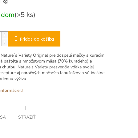
ová
1 kg
adom
(>5 ks)
Pridať do košíka
 Nature´s Variety Original pre dospelé mačky s kuracím
ná paštéta s množstvom mäsa (70% kuracieho) a
 chuťou. Nature's Variety presvedčia vďaka svojej
eceptúre aj náročných mačacích labužníkov a sú ideálne
odennú výživu
informácie
 SA
STRÁŽIŤ