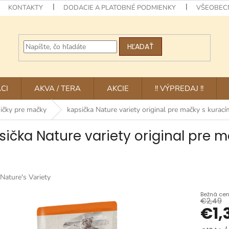
KONTAKTY
DODACIE A PLATOBNÉ PODMIENKY
VŠEOBEC
HĽADAŤ
CI
AKVA / TERA
AKCIE
!! VÝPREDAJ !!
ičky pre mačky
kapsička Nature variety original pre mačky s kura
sička Nature variety original pre
Nature's Variety
€2,49
€1,