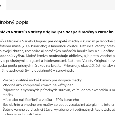
s
drobný popis
sička Nature´s Variety Original pre dospelé mačky s kuracím
ička Nature´s Variety Original
pre dospelé mačky
s kuracím je lahodná 
stvom mäsa (70% kuracieho) a lahodnou chuťou. Nature's Variety presv
a svojej chutnej receptúre aj náročných mačacích labužníkov a sú ideálne
odennú výživu
. Mokré krmivo
neobsahuje obilniny
, a je preto vhodné pr
y s príslušnými alergiami a intoleranciami. Nature's Variety Original sa v
cku podľa prísnych nárokov na kvalitu. Príprava je obzvlášť šetrná, aby 
málne zachovali živiny obsiahnuté v surovinách.
Vysoko kvalitné mokré krmivo pre dospelé mačky
Vhodné ako kompletné krmivo na každý deň
Pripravené z vybraných prírodných surovín, veľmi dobrá akceptácia u 
mačiek
Mäso ako najdôležitejšia zložka - 70% kuracieho
Bez obilnín a vhodné pre mačky so zodpovedajúcimi alergiami a intoler
Šetrne varené vo vlastnej šťave, vyrábané pri optimálnych teplotách, a
najlepšie zachovali živiny