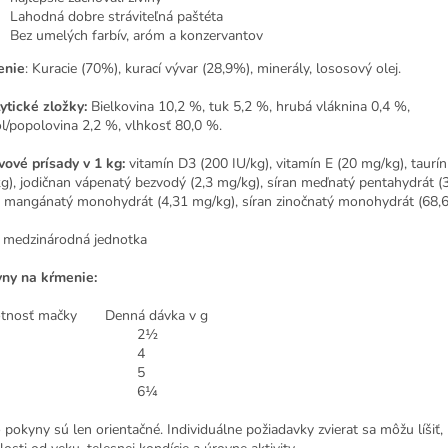
Lahodná dobre stráviteľná paštéta
Bez umelých farbív, aróm a konzervantov
enie
: Kuracie (70%), kurací vývar (28,9%), minerály, lososový olej.
ytické zložky:
Bielkovina 10,2 %, tuk 5,2 %, hrubá vláknina 0,4 %,
l/popolovina 2,2 %, vlhkosť 80,0 %.
vové prísady v 1 kg:
vitamín D3 (200 IU/kg), vitamín E (20 mg/kg), taurí
g), jodičnan vápenatý bezvodý (2,3 mg/kg), síran meďnatý pentahydrát (3
n mangánatý monohydrát (4,31 mg/kg), síran zinočnatý monohydrát (68,6
= medzinárodná jednotka
ny na kŕmenie:
tnosť mačky Denná dávka v g
 kg 2½
 kg 4
 kg 5
 kg 6¼
o pokyny sú len orientačné. Individuálne požiadavky zvierat sa môžu líšiť,