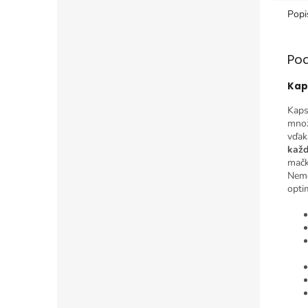
Popi
Po
Kap
Kaps
množ
vďak
každ
mačk
Neme
opti