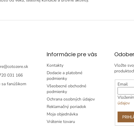
losti od veku, telesnej kondície a úrovne aktivity.
Informácie pre vás
Odober
Kontakty
Vložte svo
re
@
cotozere.sk
produktoc
Dodacie a platobné
720 031 166
podmienky
e sa fanúšikom
Email
Všeobecné obchodné
podmienky
Vložením
Ochrana osobných údajov
údajov
Reklamačný poriadok
Moja objednávka
PRIHL
Vrátenie tovaru