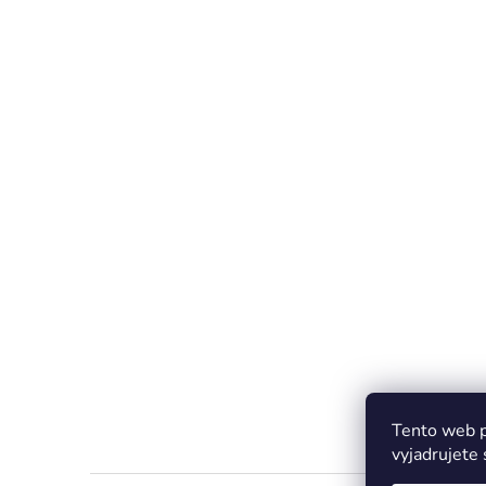
Tento web p
vyjadrujete 