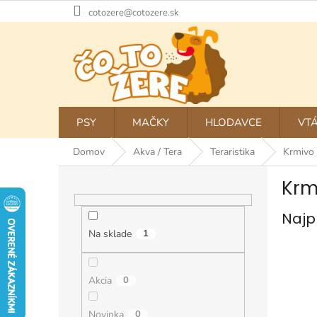
Prejsť
cotozere@cotozere.sk
na
obsah
PSY
MAČKY
HLODAVCE
VTÁ
Domov
Akva / Tera
Teraristika
Krmivo p
B
Krm
o
č
Najp
n
ý
Na sklade
1
p
a
n
Akcia
0
e
l
Novinka
0