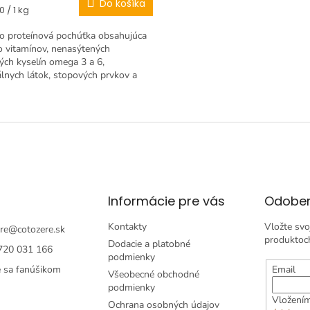
Do košíka
tková
 / 1 kg
o proteínová pochúťka obsahujúca
 vitamínov, nenasýtených
ch kyselín omega 3 a 6,
lnych látok, stopových prvkov a
h živín. Sušené rybičky ocenia ako...
O
v
l
á
d
a
c
i
Informácie pre vás
Odober
e
p
Kontakty
Vložte svo
re
@
cotozere.sk
r
produktoc
Dodacie a platobné
720 031 166
v
podmienky
k
e sa fanúšikom
Email
Všeobecné obchodné
y
podmienky
v
Vložením
ý
Ochrana osobných údajov