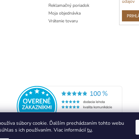
údajov
p
Reklamačný poriadok
i
Moja objednávka
s
PRIHL
u
Vrátenie tovaru
oužíva súbory cookie. Ďalším prechádzaním tohto webu
súhlas s ich používaním. Viac informácií
tu
.