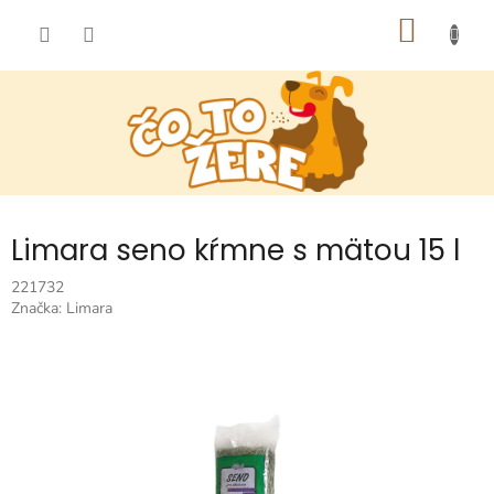
Prejsť
NÁKU
na
obsah
KOŠÍK
Limara seno kŕmne s mätou 15 l
221732
Značka:
Limara