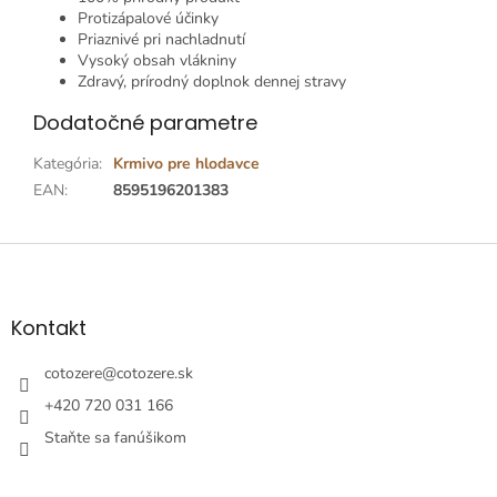
Protizápalové účinky
Priaznivé pri nachladnutí
Vysoký obsah vlákniny
Zdravý, prírodný doplnok dennej stravy
Dodatočné parametre
Kategória
:
Krmivo pre hlodavce
EAN
:
8595196201383
Z
á
p
ä
Kontakt
t
i
cotozere
@
cotozere.sk
e
+420 720 031 166
Staňte sa fanúšikom