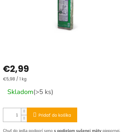
€2,99
Jednotková
€5,98 / 1 kg
cena:
Skladom
(>5 ks)
Pridať do košíka
Chuť do jedla podporí seno
s podielom sušenej mäty
piepornej.