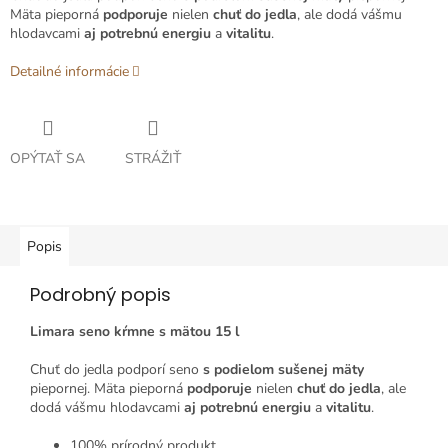
Mäta pieporná
podporuje
nielen
chuť do jedla
, ale dodá vášmu
hlodavcami
aj potrebnú energiu
a
vitalitu
.
Detailné informácie
OPÝTAŤ SA
STRÁŽIŤ
Popis
Podrobný popis
Limara seno kŕmne s mätou 15 l
Chuť do jedla podporí seno
s podielom sušenej mäty
piepornej. Mäta pieporná
podporuje
nielen
chuť do jedla
, ale
dodá vášmu hlodavcami
aj potrebnú energiu
a
vitalitu
.
100% prírodný produkt