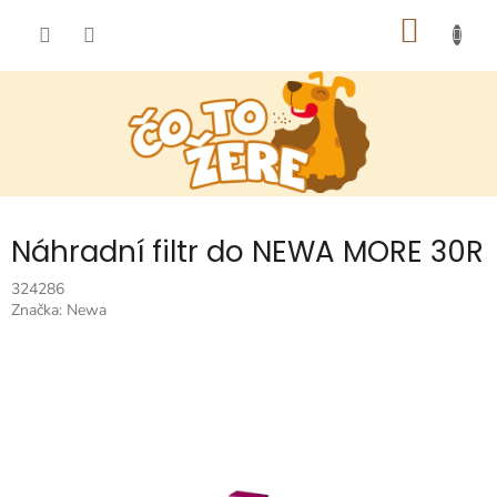
Prejsť
NÁKU
na
obsah
KOŠÍK
Náhradní filtr do NEWA MORE 30R
324286
Značka:
Newa