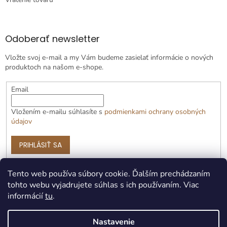
Odoberať newsletter
Vložte svoj e-mail a my Vám budeme zasielať informácie o nových
produktoch na našom e-shope.
Email
Vložením e-mailu súhlasíte s
podmienkami ochrany osobných
údajov
PRIHLÁSIŤ SA
Tento web používa súbory cookie. Ďalším prechádzaním
tohto webu vyjadrujete súhlas s ich používaním. Viac
informácií
tu
.
Nastavenie
Vytvoril Shoptet Premium