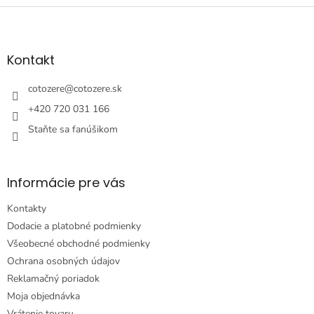
Z
á
p
ä
Kontakt
t
i
cotozere
@
cotozere.sk
e
+420 720 031 166
Staňte sa fanúšikom
Informácie pre vás
Kontakty
Dodacie a platobné podmienky
Všeobecné obchodné podmienky
Ochrana osobných údajov
Reklamačný poriadok
Moja objednávka
Vrátenie tovaru