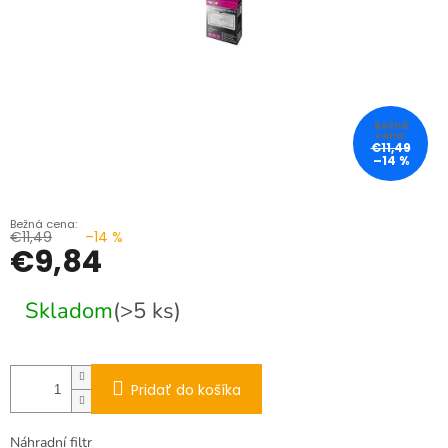
€11,49
–14 %
€11,49
–14 %
€9,84
Jednotková
Skladom
(>5 ks)
cena:
Pridať do košíka
Náhradní filtr