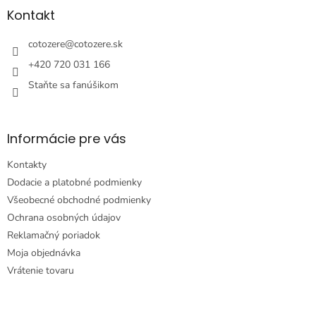
ä
Kontakt
t
i
cotozere
@
cotozere.sk
e
+420 720 031 166
Staňte sa fanúšikom
Informácie pre vás
Kontakty
Dodacie a platobné podmienky
Všeobecné obchodné podmienky
Ochrana osobných údajov
Reklamačný poriadok
Moja objednávka
Vrátenie tovaru