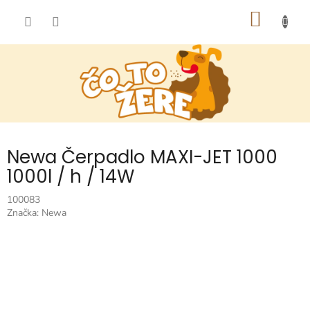
Prejsť
NÁKU
na
obsah
KOŠÍK
Newa Čerpadlo MAXI-JET 1000
1000l / h / 14W
100083
Značka:
Newa