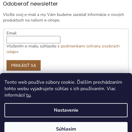
Odoberať newsletter
Vložte svoj e-mail a my Vám budeme zasielať informácie o nových
produktoch na našom e-shope.
Email
Vložením e-mailu súhlasíte s
podmienkami ochrany osobných
údajov
PRIHLÁSIŤ SA
Tento web používa súbory cookie. Ďalším prechádzaním
tohto webu vyjadrujete súhlas s ich používaním. Viac
informácií
tu
.
Nastavenie
Vytvoril Shoptet Premium
Súhlasím
Copyright 2026
Čotožere.sk
. Všetky práva vyhradené.