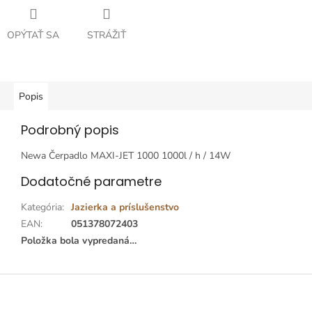
OPÝTAŤ SA
STRÁŽIŤ
Popis
Podrobný popis
Newa Čerpadlo MAXI-JET 1000 1000l / h / 14W
Dodatočné parametre
Kategória
:
Jazierka a príslušenstvo
EAN
:
051378072403
Položka bola vypredaná…
Z
á
p