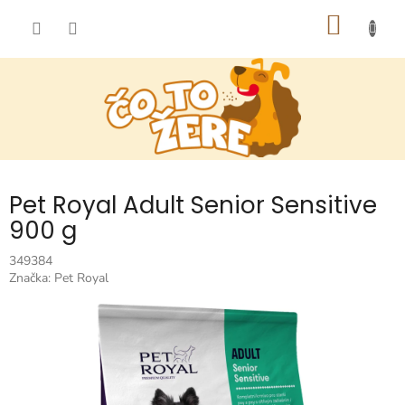
Prejsť
NÁKU
na
obsah
KOŠÍK
Pet Royal Adult Senior Sensitive
900 g
349384
Značka:
Pet Royal