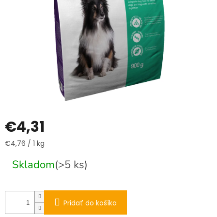
€4,31
Jednotková
€4,76 / 1 kg
cena:
Skladom
(>5 ks)
Pridať do košíka