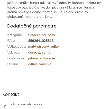
jahňacia múka, kurací tuk, cukrové odrezky, konopné pokrutiny,
lososový olej, jablčné výlisky, pivovarské kvasnice, kuracia
aróma, výlisky z čiernej ríbezle, inulín, chlorid draselný,
glukozamín, chondroitín, juka.
Dodatočné parametre
Kategória
:
Granule pre psov
EAN
:
8592641025518
Veľkosť psa
:
malý
,
stredný
,
veľký
Vek psa
:
dospelý
,
senior
Druh mäsa
:
jahňacie
,
kuracie
Určenie
:
citlivé trávenie
Z
á
p
ä
Kontakt
t
i
cotozere
@
cotozere.sk