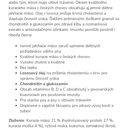
alebo tým, ktoré majú citlivé trávenie. Okrem kvalitného
kuracieho mäsa z českých chovov obsahujú aj jemné diétne
jahňacie mäso. Olej z lososa znižuje krvný cholesterol a
zlepšuje činnosť srdca. Ďalšími prémiovými zložkami granulí sú
chondroitín a glukozamín pre zdravé kĺby a rozmarínový
extrakt s antioxidačnými účinkami. Imunitu pomôže posilniť i
ríbezľa čierna.
Jemné jahňacie mäso zaručí splnenie diétnych
požiadavkov vášho psa
Kvalitné kuracie mäso z českých chovov
Vysoko chutné a kvalitné
Bez lepku
Lososový olej
na zníženie cholesterolu v krvi, pre
správnu činnosť srdca
Chondroitín a glukozamín
Obsah vitamínov B, D a C obsiahnutý v pivovarských
kvasniciach pre posilnenie imunity
Pre staršie psy a psy s citlivým trávením
Doplnené o vaječné škrupiny pre zdravý vývoj kostí a
zubov
Zloženie
:
Kuracie mäso 21 % (hydrolyzovaný proteín 17 %,
kuracia múčka 4 %), ryžová múka, kukurica, zemiakový škrob,