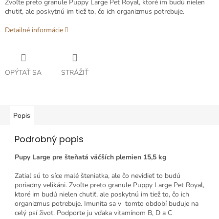
Zvoľte preto granule Puppy Large Pet Royal, ktoré im budú nielen
chutiť, ale poskytnú im tiež to, čo ich organizmus potrebuje.
Detailné informácie
OPÝTAŤ SA
STRÁŽIŤ
Popis
Podrobný popis
Pupy Large pre šteňatá väčších plemien 15,5 kg
Zatiaľ sú to síce malé šteniatka, ale čo nevidieť to budú
poriadny velikáni. Zvoľte preto granule Puppy Large Pet Royal,
ktoré im budú nielen chutiť, ale poskytnú im tiež to, čo ich
organizmus potrebuje. Imunita sa v tomto období buduje na
celý psí život. Podporte ju vďaka vitamínom B, D a C