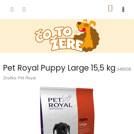
Prejsť
NÁKU
na
obsah
KOŠÍK
Pet Royal Puppy Large 15,5 kg
348508
Značka:
Pet Royal