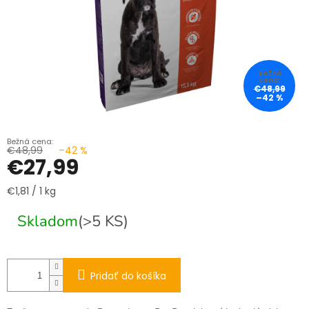
€48,99
–42 %
€48,99
–42 %
€27,99
Jednotková
€1,81 / 1 kg
cena:
Skladom
(>5 KS)
Pridať do košíka