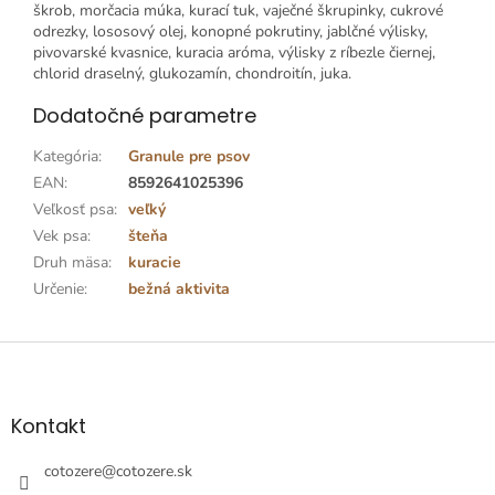
škrob, morčacia múka, kurací tuk, vaječné škrupinky, cukrové
odrezky, lososový olej, konopné pokrutiny, jablčné výlisky,
pivovarské kvasnice, kuracia aróma, výlisky z ríbezle čiernej,
chlorid draselný, glukozamín, chondroitín, juka.
Dodatočné parametre
Kategória
:
Granule pre psov
EAN
:
8592641025396
Veľkosť psa
:
veľký
Vek psa
:
šteňa
Druh mäsa
:
kuracie
Určenie
:
bežná aktivita
Z
á
p
ä
Kontakt
t
i
cotozere
@
cotozere.sk