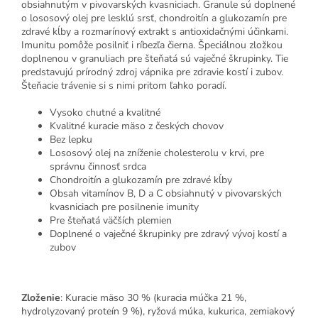
obsiahnutým v pivovarských kvasniciach. Granule sú doplnené
o lososový olej pre lesklú srsť, chondroitín a glukozamín pre
zdravé kĺby a rozmarínový extrakt s antioxidačnými účinkami.
Imunitu pomôže posilniť i ríbezľa čierna. Špeciálnou zložkou
doplnenou v granuliach pre šteňatá sú vaječné škrupinky. Tie
predstavujú prírodný zdroj vápnika pre zdravie kostí i zubov.
Šteňacie trávenie si s nimi pritom ľahko poradí.
Vysoko chutné a kvalitné
Kvalitné kuracie mäso z českých chovov
Bez lepku
Lososový olej na zníženie cholesterolu v krvi, pre
správnu činnosť srdca
Chondroitín a glukozamín pre zdravé kĺby
Obsah vitamínov B, D a C obsiahnutý v pivovarských
kvasniciach pre posilnenie imunity
Pre šteňatá väčších plemien
Doplnené o vaječné škrupinky pre zdravý vývoj kostí a
zubov
Zloženie
:
Kuracie mäso 30 % (kuracia múčka 21 %,
hydrolyzovaný proteín 9 %), ryžová múka, kukurica, zemiakový