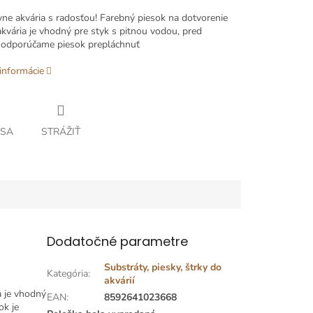
vne
akvária
s
radosťou
!
Farebný
piesok
na dotvorenie
akvária
je vhodný
pre
styk
s
pitnou
vodou
,
pred
 odporúčame
piesok
prepláchnuť
informácie
 SA
STRÁŽIŤ
Dodatočné parametre
Substráty, piesky, štrky do
Kategória
:
akvárií
a
je vhodný
EAN
:
8592641023668
ok
je