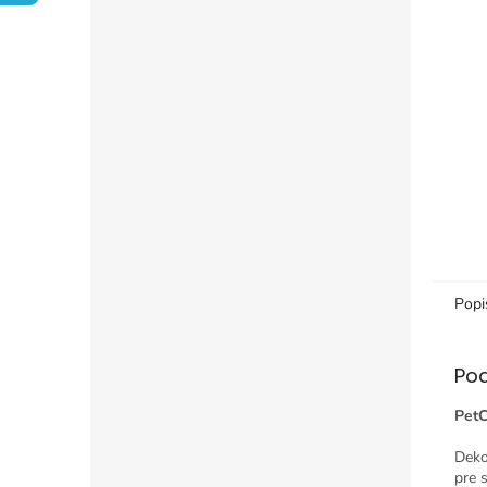
Popi
Po
PetC
Deko
pre