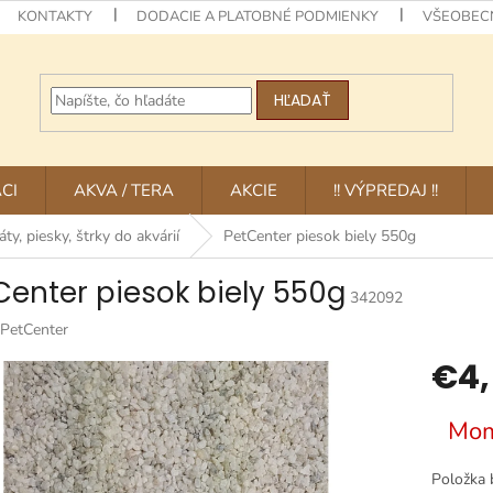
KONTAKTY
DODACIE A PLATOBNÉ PODMIENKY
VŠEOBEC
HĽADAŤ
CI
AKVA / TERA
AKCIE
!! VÝPREDAJ !!
ty, piesky, štrky do akvárií
PetCenter piesok biely 550g
Center piesok biely 550g
342092
PetCenter
€4,
Jednotk
Mom
cena:
Položka 