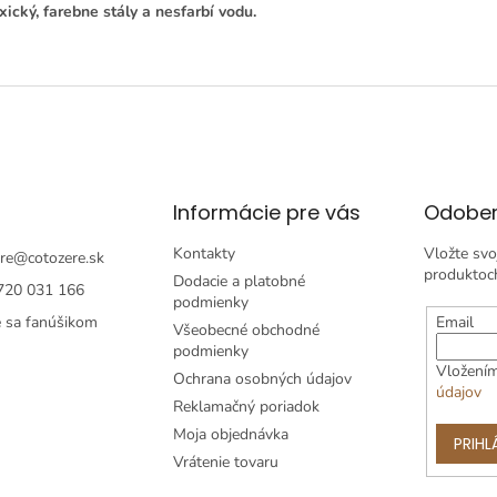
xický
,
farebne
stály
a
nesfarbí
vodu
.
Informácie pre vás
Odober
Kontakty
Vložte svo
re
@
cotozere.sk
produktoc
Dodacie a platobné
720 031 166
podmienky
e sa fanúšikom
Email
Všeobecné obchodné
podmienky
Vložením
Ochrana osobných údajov
údajov
Reklamačný poriadok
Moja objednávka
PRIHL
Vrátenie tovaru