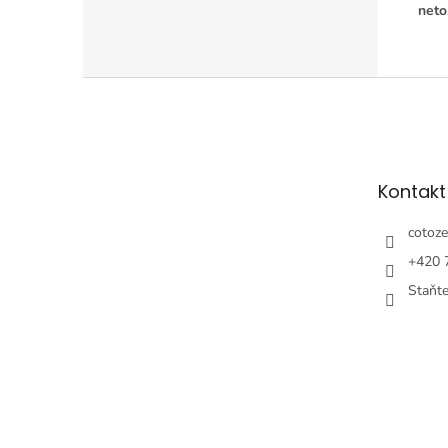
neto
Z
á
p
ä
t
Kontakt
i
e
cotoze
+420 
Staňt