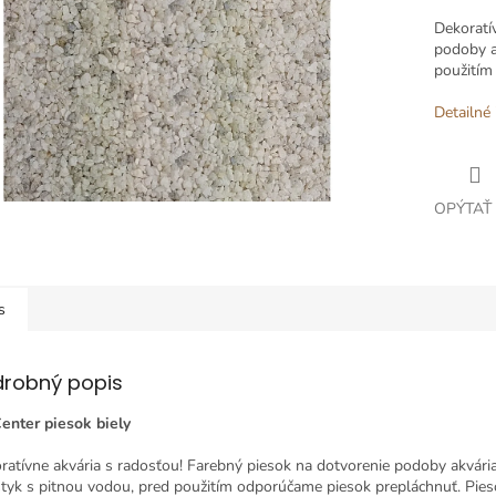
Dekoratí
podoby
použitím
Detailné 
OPÝTAŤ
s
drobný popis
enter
piesok
biely
ratívne
akvária
s
radosťou
!
Farebný
piesok
na dotvorenie
podoby
akvári
styk
s
pitnou
vodou
,
pred
použitím odporúčame
piesok
prepláchnuť
.
Pies