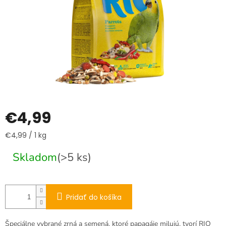
€4,99
Jednotková
€4,99 / 1 kg
cena:
Skladom
(>5 ks)
Pridať do košíka
Špeciálne vybrané zrná a semená, ktoré papagáje milujú, tvorí RIO