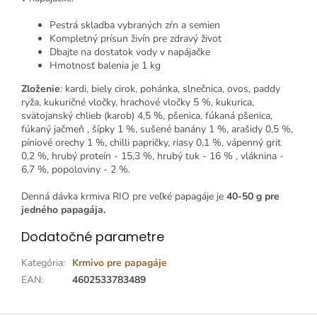
Pestrá skladba vybraných zŕn a semien
Kompletný prísun živín pre zdravý život
Dbajte na dostatok vody v napájačke
Hmotnosť balenia je 1 kg
Zloženie
: kardi, biely cirok, pohánka, slnečnica, ovos, paddy
ryža, kukuričné vločky, hrachové vločky 5 %, kukurica,
svätojanský chlieb (karob) 4,5 %, pšenica, fúkaná pšenica,
fúkaný jačmeň , šípky 1 %, sušené banány 1 %, arašidy 0,5 %,
píniové orechy 1 %, chilli papričky, riasy 0,1 %, vápenný grit
0,2 %, hrubý proteín - 15,3 %, hrubý tuk - 16 % , vláknina -
6,7 %, popoloviny - 2 %.
Denná dávka krmiva RIO pre veľké papagáje je
40-50 g pre
jedného papagája.
Dodatočné parametre
Kategória
:
Krmivo pre papagáje
EAN
:
4602533783489