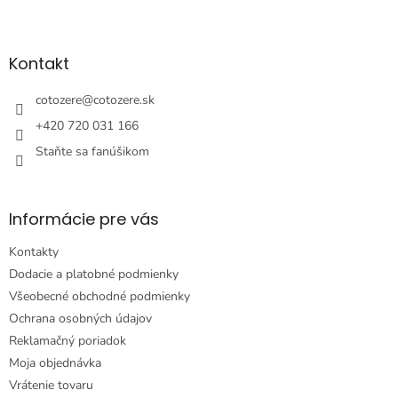
Z
á
p
ä
Kontakt
t
i
cotozere
@
cotozere.sk
e
+420 720 031 166
Staňte sa fanúšikom
Informácie pre vás
Kontakty
Dodacie a platobné podmienky
Všeobecné obchodné podmienky
Ochrana osobných údajov
Reklamačný poriadok
Moja objednávka
Vrátenie tovaru