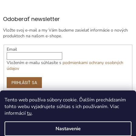
Odoberať newsletter
Vložte svoj e-mail a my Vám budeme zasielať informácie o nových
produktoch na našom e-shope.
Email
Vložením e-mailu súhlasíte s
podmienkami ochrany osobných
údajov
PRIHLÁSIŤ SA
Tento web používa súbory cookie. Ďalším prechádzaním
tohto webu vyjadrujete súhlas s ich používaním. Viac
informácií
tu
.
Nastavenie
Vytvoril Shoptet Premium