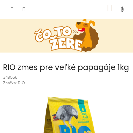
Prejsť
NÁKU
na
obsah
KOŠÍK
RIO zmes pre veľké papagáje 1kg
349556
Značka:
RIO