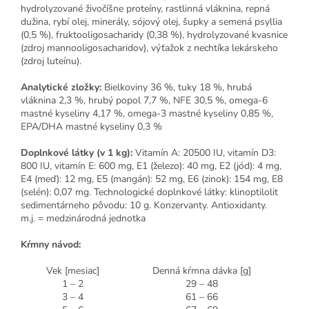
hydrolyzované živočíšne proteíny, rastlinná vláknina, repná
dužina, rybí olej, minerály, sójový olej, šupky a semená psyllia
(0,5 %), fruktooligosacharidy (0,38 %), hydrolyzované kvasnice
(zdroj mannooligosacharidov), výťažok z nechtíka lekárskeho
(zdroj luteínu).
Analytické zložky:
Bielkoviny 36 %, tuky 18 %, hrubá
vláknina 2,3 %, hrubý popol 7,7 %, NFE 30,5 %, omega-6
mastné kyseliny 4,17 %, omega-3 mastné kyseliny 0,85 %,
EPA/DHA mastné kyseliny 0,3 %
Doplnkové látky (v 1 kg):
Vitamín A: 20500 IU, vitamín D3:
800 IU, vitamín E: 600 mg, E1 (železo): 40 mg, E2 (jód): 4 mg,
E4 (meď): 12 mg, E5 (mangán): 52 mg, E6 (zinok): 154 mg, E8
(selén): 0,07 mg. Technologické doplnkové látky: klinoptilolit
sedimentárneho pôvodu: 10 g. Konzervanty. Antioxidanty.
m.j. = medzinárodná jednotka
Kŕmny návod:
Vek [mesiac]
Denná kŕmna dávka [g]
1 – 2
29 – 48
3 – 4
61 – 66