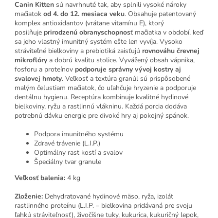
Canin Kitten
sú navrhnuté tak, aby splnili vysoké nároky
mačiatok
od 4. do 12. mesiaca veku
. Obsahuje patentovaný
komplex antioxidantov (vrátane vitamínu E), ktorý
posilňuje
prirodzenú obranyschopnos
ť mačiatka v období, keď
sa jeho vlastný imunitný systém ešte len vyvíja. Vysoko
stráviteľné bielkoviny a prebiotiká zaisťujú
rovnováhu črevnej
mikroflóry
a dobrú kvalitu stolice. Vyvážený obsah vápnika,
fosforu a proteínov
podporuje správny vývoj kostry aj
svalovej hmoty
. Veľkosť a textúra granúl sú prispôsobené
malým čeľustiam mačiatok, čo uľahčuje hryzenie a podporuje
dentálnu hygienu. Receptúra kombinuje kvalitné hydinové
bielkoviny, ryžu a rastlinnú vlákninu. Každá porcia dodáva
potrebnú dávku energie pre divoké hry aj pokojný spánok.
Podpora imunitného systému
Zdravé trávenie (L.I.P.)
Optimálny rast kostí a svalov
Špeciálny tvar granule
Veľkosť balenia:
4
kg
Zloženie:
Dehydratované hydinové mäso, ryža, izolát
rastlinného proteínu (L.I.P. – bielkovina pridávaná pre svoju
ľahkú stráviteľnosť), živočíšne tuky, kukurica, kukuričný lepok,