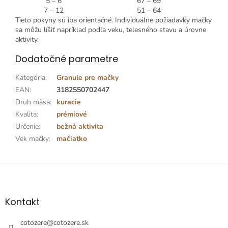
5 – 6
67 – 69
7 – 12
51 – 64
Tieto pokyny sú iba orientačné. Individuálne požiadavky mačky
sa môžu líšiť napríklad podľa veku, telesného stavu a úrovne
aktivity.
Dodatočné parametre
Kategória
:
Granule pre mačky
EAN
:
3182550702447
Druh mäsa
:
kuracie
Kvalita
:
prémiové
Určenie
:
bežná aktivita
Vek mačky
:
mačiatko
Z
á
p
ä
Kontakt
t
i
cotozere
@
cotozere.sk