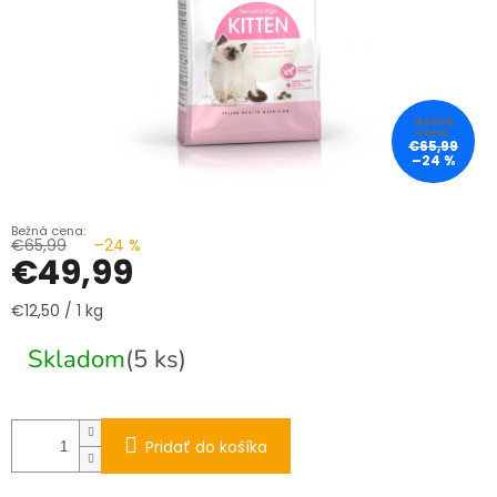
€65,99
–24 %
€65,99
–24 %
€49,99
Jednotková
€12,50 / 1 kg
cena:
Skladom
(5 ks)
Pridať do košíka