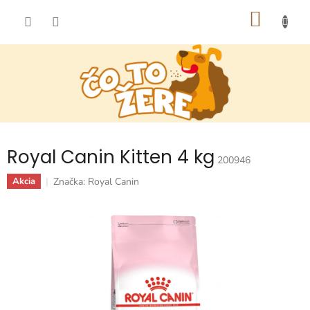
Prejsť
NÁKU
na
obsah
KOŠÍK
Royal Canin Kitten 4 kg
200946
Značka:
Royal Canin
Akcia