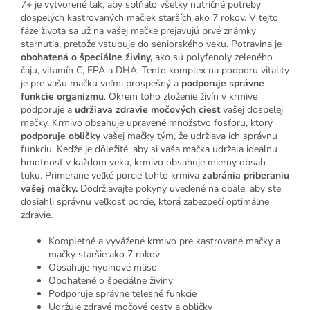
7+ je vytvorené tak, aby spĺňalo všetky nutričné potreby
dospelých kastrovaných mačiek starších ako 7 rokov. V tejto
fáze života sa už na vašej mačke prejavujú prvé známky
starnutia, pretože vstupuje do seniorského veku. Potravina je
obohatená o špeciálne živiny,
ako sú polyfenoly zeleného
čaju, vitamín C, EPA a DHA. Tento komplex na podporu vitality
je pre vašu mačku veľmi prospešný a
podporuje správne
funkcie organizmu
. Okrem toho zloženie živín v krmive
podporuje a
udržiava zdravie močových ciest
vašej dospelej
mačky. Krmivo obsahuje upravené množstvo fosforu, ktorý
podporuje obličky
vašej mačky tým, že udržiava ich správnu
funkciu. Keďže je dôležité, aby si vaša mačka udržala ideálnu
hmotnosť v každom veku, krmivo obsahuje mierny obsah
tuku. Primerane veľké porcie tohto krmiva
zabránia priberaniu
vašej mačky.
Dodržiavajte pokyny uvedené na obale, aby ste
dosiahli správnu veľkosť porcie, ktorá zabezpečí optimálne
zdravie.
Kompletné a vyvážené krmivo pre kastrované mačky a
mačky staršie ako 7 rokov
Obsahuje hydinové mäso
Obohatené o špeciálne živiny
Podporuje správne telesné funkcie
Udržuje zdravé močové cesty a obličky