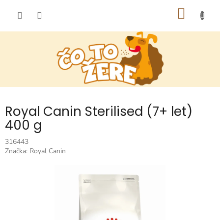
Prejsť
NÁKU
na
obsah
KOŠÍK
Royal Canin Sterilised (7+ let)
400 g
316443
Značka:
Royal Canin