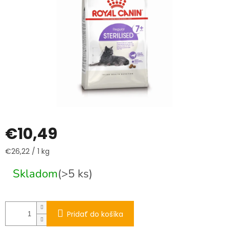
€10,49
Jednotková
€26,22 / 1 kg
cena:
Skladom
(>5 ks)
Pridať do košíka