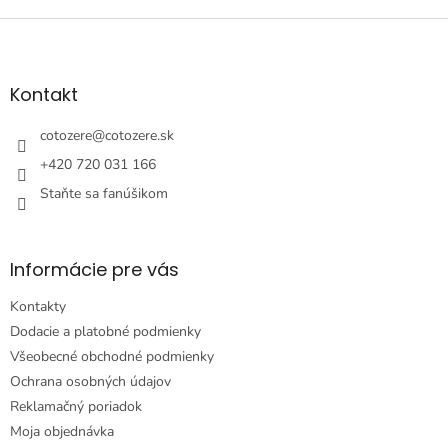
Z
á
p
ä
Kontakt
t
i
cotozere
@
cotozere.sk
e
+420 720 031 166
Staňte sa fanúšikom
Informácie pre vás
Kontakty
Dodacie a platobné podmienky
Všeobecné obchodné podmienky
Ochrana osobných údajov
Reklamačný poriadok
Moja objednávka