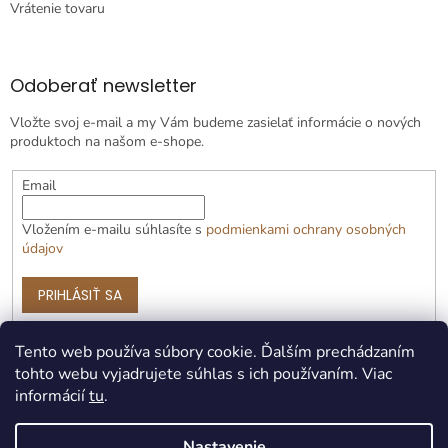
Vrátenie tovaru
Odoberať newsletter
Vložte svoj e-mail a my Vám budeme zasielať informácie o nových
produktoch na našom e-shope.
Email
Vložením e-mailu súhlasíte s
podmienkami ochrany osobných
údajov
PRIHLÁSIŤ SA
Tento web používa súbory cookie. Ďalším prechádzaním
tohto webu vyjadrujete súhlas s ich používaním. Viac
informácií
tu
.
Nastavenie