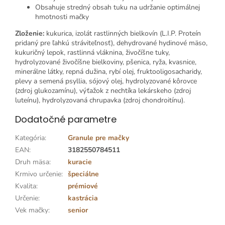
Obsahuje stredný obsah tuku na udržanie optimálnej
hmotnosti mačky
Zloženie:
kukurica, izolát rastlinných bielkovín (L.I.P. Proteín
pridaný pre ľahkú stráviteľnosť), dehydrované hydinové mäso,
kukuričný lepok, rastlinná vláknina, živočíšne tuky,
hydrolyzované živočíšne bielkoviny, pšenica, ryža, kvasnice,
minerálne látky, repná dužina, rybí olej, fruktooligosacharidy,
plevy a semená psyllia, sójový olej, hydrolyzované kôrovce
(zdroj glukozamínu), výťažok z nechtíka lekárskeho (zdroj
luteínu), hydrolyzovaná chrupavka (zdroj chondroitínu).
Dodatočné parametre
Kategória
:
Granule pre mačky
EAN
:
3182550784511
Druh mäsa
:
kuracie
Krmivo určenie
:
špeciálne
Kvalita
:
prémiové
Určenie
:
kastrácia
Vek mačky
:
senior