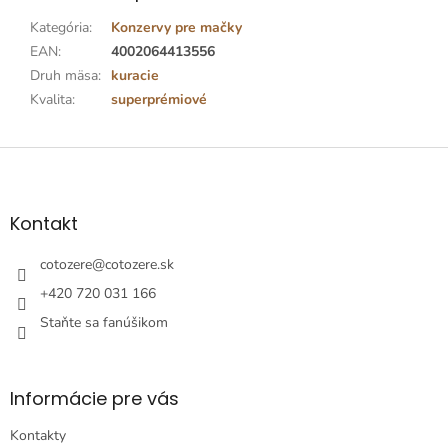
Kategória
:
Konzervy pre mačky
EAN
:
4002064413556
Druh mäsa
:
kuracie
Kvalita
:
superprémiové
Z
á
p
ä
Kontakt
t
i
cotozere
@
cotozere.sk
e
+420 720 031 166
Staňte sa fanúšikom
Informácie pre vás
Kontakty