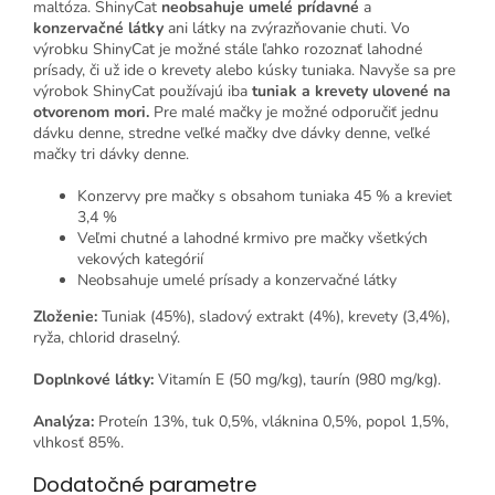
maltóza. ShinyCat
neobsahuje umelé prídavné
a
konzervačné látky
ani látky na zvýrazňovanie chuti. Vo
výrobku ShinyCat je možné stále ľahko rozoznať lahodné
prísady, či už ide o krevety alebo kúsky tuniaka. Navyše sa pre
výrobok ShinyCat používajú iba
tuniak a krevety ulovené na
otvorenom mori.
Pre malé mačky je možné odporučiť jednu
dávku denne, stredne veľké mačky dve dávky denne, veľké
mačky tri dávky denne.
Konzervy pre mačky s obsahom tuniaka 45 % a kreviet
3,4 %
Veľmi chutné a lahodné krmivo pre mačky všetkých
vekových kategórií
Neobsahuje umelé prísady a konzervačné látky
Zloženie:
Tuniak (45%), sladový extrakt (4%), krevety (3,4%),
ryža, chlorid draselný.
Doplnkové látky:
Vitamín E (50 mg/kg), taurín (980 mg/kg).
Analýza:
Proteín 13%, tuk 0,5%, vláknina 0,5%, popol 1,5%,
vlhkosť 85%.
Dodatočné parametre