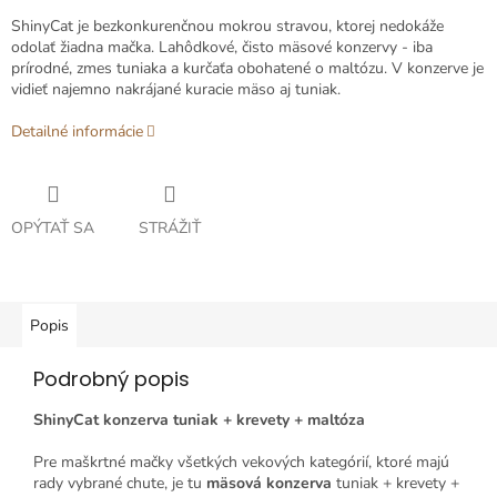
ShinyCat je bezkonkurenčnou mokrou stravou, ktorej nedokáže
odolať žiadna mačka. Lahôdkové, čisto mäsové konzervy - iba
prírodné, zmes tuniaka a kurčaťa obohatené o maltózu. V konzerve je
vidieť najemno nakrájané kuracie mäso aj tuniak.
Detailné informácie
OPÝTAŤ SA
STRÁŽIŤ
Popis
Podrobný popis
ShinyCat konzerva tuniak + krevety + maltóza
Pre maškrtné mačky všetkých vekových kategórií, ktoré majú
rady vybrané chute, je tu
mäsová konzerva
tuniak + krevety +