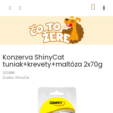
Prejsť
NÁKU
na
obsah
KOŠÍK
Konzerva ShinyCat
tuniak+krevety+maltóza 2x70g
321886
Značka:
ShinyCat