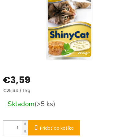
€3,59
Jednotková
€25,64 / 1 kg
cena:
Skladom
(>5 ks)
Pridať do košíka