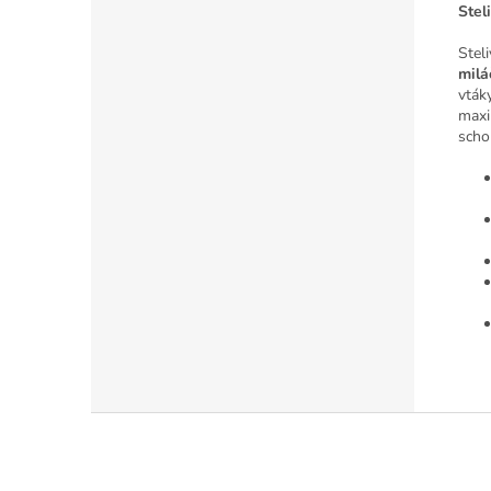
Stel
Stel
milá
vtáky
maxi
scho
Z
á
p