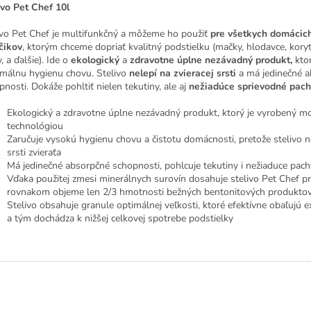
ivo Pet Chef 10l
ivo Pet Chef je multifunkčný a môžeme ho použiť
pre všetkych domácic
čikov
, ktorým chceme dopriať kvalitný podstielku (mačky, hlodavce, kory
, a ďalšie). Ide o
ekologický
a
zdravotne úplne nezávadný produkt,
ktor
málnu hygienu chovu. Stelivo
nelepí na zvieracej srsti
a má jedinečné 
pnosti. Dokáže pohltiť nielen tekutiny, ale aj
nežiadúce sprievodné pach
Ekologický a zdravotne úplne nezávadný produkt, ktorý je vyrobený 
technológiou
Zaručuje vysokú hygienu chovu a čistotu domácnosti, pretože stelivo n
srsti zvieraťa
Má jedinečné absorpčné schopnosti, pohlcuje tekutiny i nežiaduce pach
Vďaka použitej zmesi minerálnych surovín dosahuje stelivo Pet Chef pr
rovnakom objeme len 2/3 hmotnosti bežných bentonitových produkto
Stelivo obsahuje granule optimálnej veľkosti, ktoré efektívne obaľujú 
a tým dochádza k nižšej celkovej spotrebe podstielky