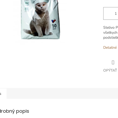
Stelivo 
všetkych
podstielk
Detailné 
OPÝTAŤ
s
drobný popis