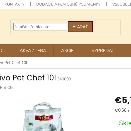
KONTAKTY
DODACIE A PLATOBNÉ PODMIENKY
VŠEOBEC
HĽADAŤ
CI
AKVA / TERA
AKCIE
!! VÝPREDAJ !!
vo Pet Chef 10l
ivo Pet Chef 10l
340099
Pet Chef
€5,
Jednotk
€0,58 / 1
cena:
Skl