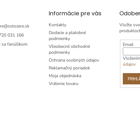
Informácie pre vás
Odober
Kontakty
Vložte svo
re
@
cotozere.sk
produktoc
Dodacie a platobné
720 031 166
podmienky
e sa fanúšikom
Email
Všeobecné obchodné
podmienky
Vložením
Ochrana osobných údajov
údajov
Reklamačný poriadok
Moja objednávka
PRIHL
Vrátenie tovaru