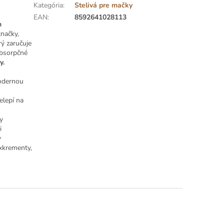
Kategória
:
Stelivá pre mačky
EAN
:
8592641028113
h
tnačky,
ý zaručuje
absorpčné
y.
modernou
elepí na
y
i
v
exkrementy,