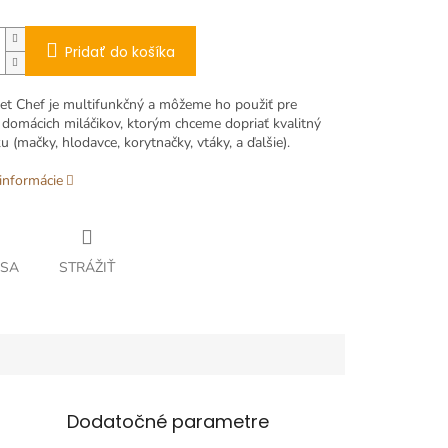
Pridať do košíka
Pet Chef je multifunkčný a môžeme ho použiť pre
 domácich miláčikov, ktorým chceme dopriať kvalitný
u (mačky, hlodavce, korytnačky, vtáky, a ďalšie).
informácie
 SA
STRÁŽIŤ
Dodatočné parametre