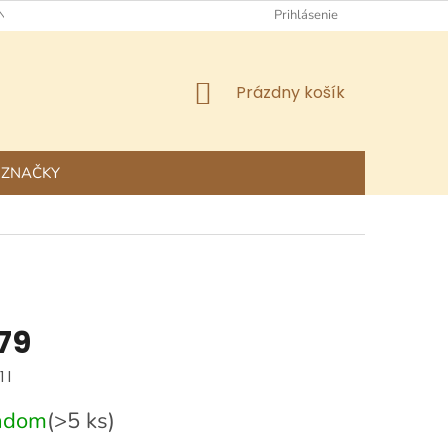
NÉ OBCHODNÉ PODMIENKY
OCHRANA OSOBNÝCH ÚDAJOV
Prihlásenie
NÁKUPNÝ
Prázdny košík
KOŠÍK
ZNAČKY
79
ová
 l
adom
(>5 ks)