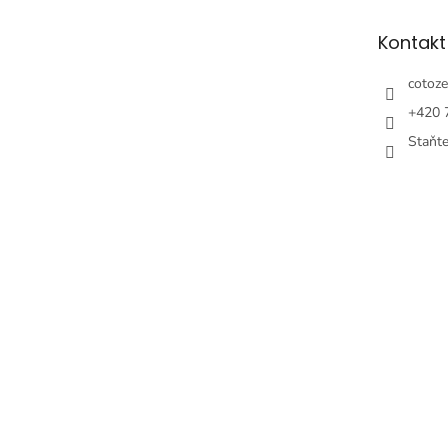
ä
t
Kontakt
i
e
cotoze
+420 
Staňt