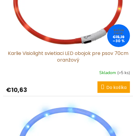
€15,19
–30 %
Karlie Visiolight svietiaci LED obojok pre psov 70cm
oranžový
Skladom
(>5 ks)
Do košíka
€10,63