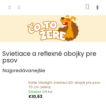
Prejsť
NÁKU
na
obsah
KOŠÍK
Svietiace a reflexné obojky pre
psov
Najpredávanejšie
Karlie Visiolight svietiaci LED obojok pre psov
70 cm zelený
Skladom
(>5 ks)
€10,63