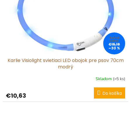
€15,19
–30 %
Karlie Visiolight svietiaci LED obojok pre psov 70cm
modrý
Skladom
(>5 ks)
Do košíka
€10,63