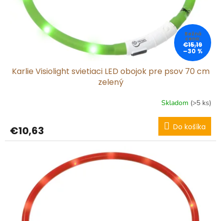
u
k
t
o
€15,19
v
–30 %
Karlie Visiolight svietiaci LED obojok pre psov 70 cm
zelený
Skladom
(>5 ks)
Do košíka
€10,63