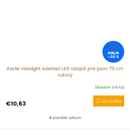
€15,19
–30 %
Karlie Visiolight svietiaci LED obojok pre psov 70 cm
ružový
Skladom
(>5 ks)
Do košíka
€10,63
4
položiek celkom
O
v