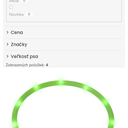
Akcia
0
d
u
k
Novinka
0
t
o
Cena
v
Značky
Veľkosť psa
Zobrazených položiek:
4
V
ý
p
i
s
p
r
o
d