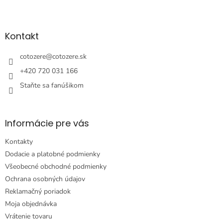
l
Z
á
á
d
p
a
ä
Kontakt
c
t
i
i
cotozere
@
cotozere.sk
e
e
p
+420 720 031 166
r
Staňte sa fanúšikom
v
k
y
v
Informácie pre vás
ý
p
Kontakty
i
s
Dodacie a platobné podmienky
u
Všeobecné obchodné podmienky
Ochrana osobných údajov
Reklamačný poriadok
Moja objednávka
Vrátenie tovaru