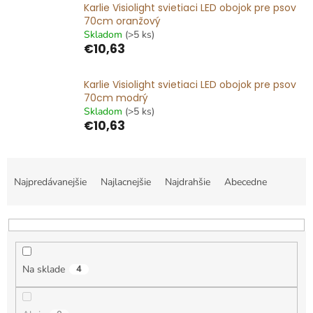
Karlie Visiolight svietiaci LED obojok pre psov
70cm oranžový
Skladom
(>5 ks)
€10,63
Karlie Visiolight svietiaci LED obojok pre psov
70cm modrý
Skladom
(>5 ks)
€10,63
R
a
Najpredávanejšie
Najlacnejšie
Najdrahšie
Abecedne
d
e
n
i
e
Na sklade
4
p
r
o