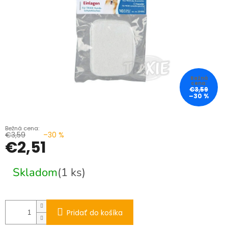
€3,59
–30 %
€3,59
–30 %
€2,51
Jednotková
Skladom
(1 ks)
cena:
Pridať do košíka