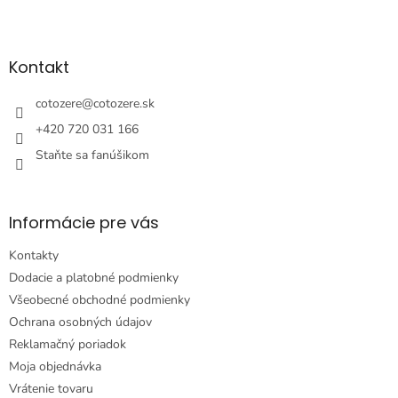
Z
á
p
ä
Kontakt
t
i
cotozere
@
cotozere.sk
e
+420 720 031 166
Staňte sa fanúšikom
Informácie pre vás
Kontakty
Dodacie a platobné podmienky
Všeobecné obchodné podmienky
Ochrana osobných údajov
Reklamačný poriadok
Moja objednávka
Vrátenie tovaru