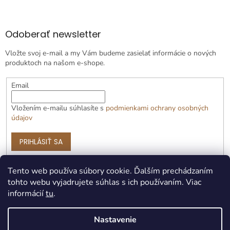
Odoberať newsletter
Vložte svoj e-mail a my Vám budeme zasielať informácie o nových
produktoch na našom e-shope.
Email
Vložením e-mailu súhlasíte s
podmienkami ochrany osobných
údajov
PRIHLÁSIŤ SA
Tento web používa súbory cookie. Ďalším prechádzaním
tohto webu vyjadrujete súhlas s ich používaním. Viac
informácií
tu
.
Nastavenie
Vytvoril Shoptet Premium