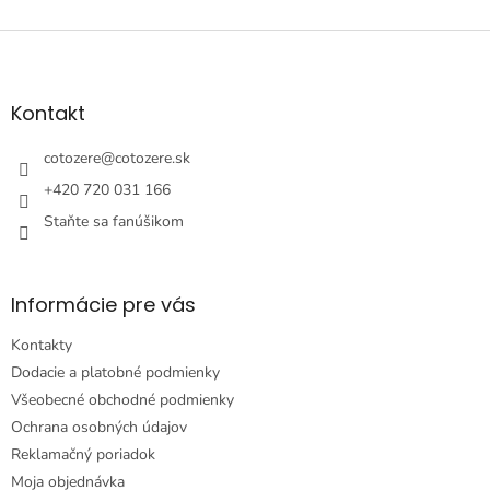
Z
á
p
ä
Kontakt
t
i
cotozere
@
cotozere.sk
e
+420 720 031 166
Staňte sa fanúšikom
Informácie pre vás
Kontakty
Dodacie a platobné podmienky
Všeobecné obchodné podmienky
Ochrana osobných údajov
Reklamačný poriadok
Moja objednávka