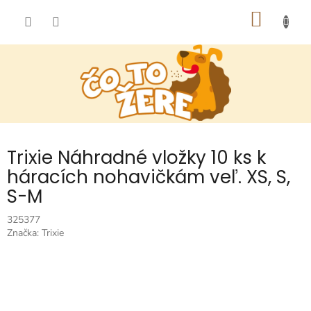
Prejsť
NÁKU
na
obsah
KOŠÍK
Trixie Náhradné vložky 10 ks k
háracích nohavičkám veľ. XS, S,
S-M
325377
Značka:
Trixie