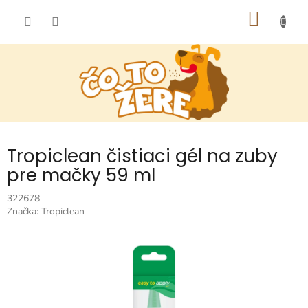
Prejsť
NÁKU
na
obsah
KOŠÍK
Tropiclean čistiaci gél na zuby
pre mačky 59 ml
322678
Značka:
Tropiclean