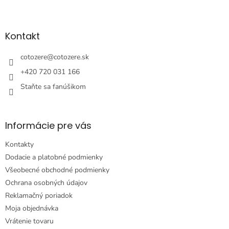
Z
á
p
ä
Kontakt
t
i
cotozere
@
cotozere.sk
e
+420 720 031 166
Staňte sa fanúšikom
Informácie pre vás
Kontakty
Dodacie a platobné podmienky
Všeobecné obchodné podmienky
Ochrana osobných údajov
Reklamačný poriadok
Moja objednávka
Vrátenie tovaru