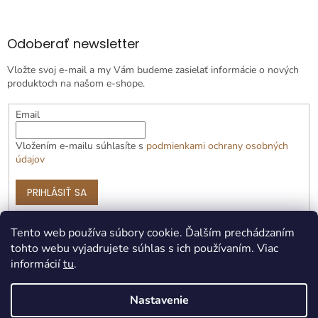
Odoberať newsletter
Vložte svoj e-mail a my Vám budeme zasielať informácie o nových
produktoch na našom e-shope.
Email
Vložením e-mailu súhlasíte s
podmienkami ochrany osobných
údajov
PRIHLÁSIŤ SA
Tento web používa súbory cookie. Ďalším prechádzaním
tohto webu vyjadrujete súhlas s ich používaním. Viac
informácií
tu
.
Nastavenie
Vytvoril Shoptet Premium