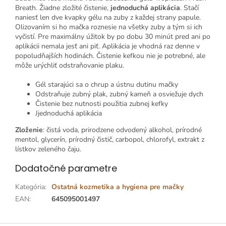
Breath. Žiadne zložité čistenie,
jednoduchá aplikácia
. Stačí
naniesť len dve kvapky gélu na zuby z každej strany papule.
Olizovaním si ho mačka roznesie na všetky zuby a tým si ich
vyčistí. Pre maximálny úžitok by po dobu 30 minút pred ani po
aplikácii nemala jesť ani piť. Aplikácia je vhodná raz denne v
popoludňajších hodinách. Čistenie kefkou nie je potrebné, ale
môže urýchliť odstraňovanie plaku.
Gél starajúci sa o chrup a ústnu dutinu mačky
Odstraňuje zubný plak, zubný kameň a osviežuje dych
Čistenie bez nutnosti použitia zubnej kefky
Jjednoduchá aplikácia
Zloženie
: čistá voda, prirodzene odvodený alkohol, prírodné
mentol, glycerín, prírodný čistič, carbopol, chlorofyl, extrakt z
lístkov zeleného čaju.
Dodatočné parametre
Kategória
:
Ostatná kozmetika a hygiena pre mačky
EAN
:
645095001497