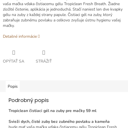
vaša mačka vďaka čistiacemu gélu Tropiclean Fresh Breath. Žiadne
zložité čistenie, aplikácia je jednoduchá. Stačí naniesť len dve kvapky
gélu na zuby z každej strany papule. Čistiaci gél na zuby, ktorý
zabraňuje zubnému povlaku a celkovo zvyšuje ústnu hygienu vašej
mačky.
Detailné informácie
OPÝTAŤ SA
STRÁŽIŤ
Popis
Podrobný popis
Tropiclean čistiaci gél na zuby pre mačky 59 ml
Svieži dych, čisté zuby bez zubného povlaku a kameňa
bude mať vaša mačka vďaka čistiacemu gélu Tropiclean Fresh