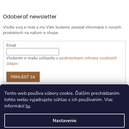
Odoberať newsletter
Vložte svoj e-mail a my Vám budeme zasielať informácie o nových
produktoch na našom e-shope.
Email
Vložením e-mailu súhlasíte s
podmienkami ochrany osobných
údajov
PRIHLÁSIŤ SA
Tento web používa súbory cookie. Ďalším prechádzaním
tohto webu vyjadrujete súhlas s ich používaním. Viac
informácií
tu
.
Nastavenie
Vytvoril Shoptet Premium