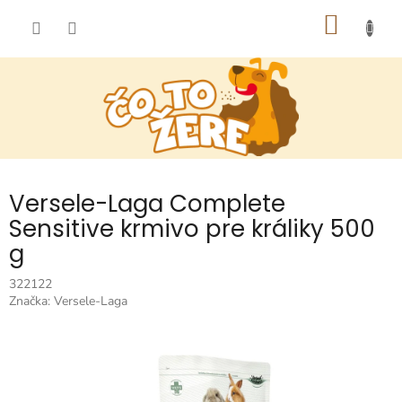
Prejsť
NÁKU
na
obsah
KOŠÍK
Versele-Laga Complete
Sensitive krmivo pre králiky 500
g
322122
Značka:
Versele-Laga