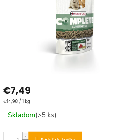
€7,49
Jednotková
€14,98 / 1 kg
cena:
Skladom
(>5 ks)
Pridať do košíka