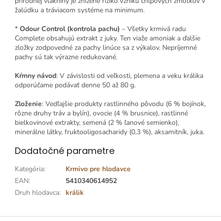
prírodnej vlákniny je znížené riziko vzniku chlpových zmotkov v
žalúdku a tráviacom systéme na minimum.
*
Odour Control (kontrola pachu)
– Všetky krmivá radu
Complete obsahujú extrakt z juky. Ten viaže amoniak a ďalšie
zložky zodpovedné za pachy linúce sa z výkalov. Nepríjemné
pachy sú tak výrazne redukované.
Kŕmny návod
: V závislosti od veľkosti, plemena a veku králika
odporúčame podávať denne 50 až 80 g.
Zloženie
: Vedľajšie produkty rastlinného pôvodu (6 % bojínok,
rôzne druhy tráv a bylín), ovocie (4 % brusnice), rastlinné
bielkovinové extrakty, semená (2 % ľanové semienko),
minerálne látky, fruktooligosacharidy (0,3 %), aksamitník, juka.
Dodatočné parametre
Kategória
:
Krmivo pre hlodavce
EAN
:
5410340614952
Druh hlodavca
:
králik