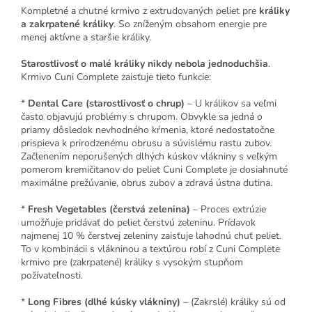
Kompletné a chutné krmivo z extrudovaných peliet pre
králiky
a zakrpatené králiky
. So zníženým obsahom energie pre
menej aktívne a staršie králiky.
Starostlivosť o malé králiky nikdy nebola jednoduchšia
.
Krmivo Cuni Complete zaisťuje tieto funkcie:
*
Dental Care (starostlivosť o chrup)
– U králikov sa veľmi
často objavujú problémy s chrupom. Obvykle sa jedná o
priamy dôsledok nevhodného kŕmenia, ktoré nedostatočne
prispieva k prirodzenému obrusu a súvislému rastu zubov.
Začlenením neporušených dlhých kúskov vlákniny s veľkým
pomerom kremičitanov do peliet Cuni Complete je dosiahnuté
maximálne prežúvanie, obrus zubov a zdravá ústna dutina.
*
Fresh Vegetables (čerstvá zelenina)
– Proces extrúzie
umožňuje pridávať do peliet čerstvú zeleninu. Prídavok
najmenej 10 % čerstvej zeleniny zaisťuje lahodnú chuť peliet.
To v kombinácii s vlákninou a textúrou robí z Cuni Complete
krmivo pre (zakrpatené) králiky s vysokým stupňom
požívateľnosti.
*
Long Fibres (dlhé kúsky vlákniny)
– (Zakrslé) králiky sú od