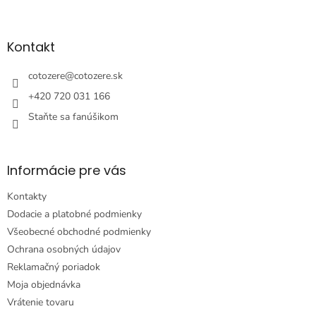
Z
á
p
ä
Kontakt
t
i
cotozere
@
cotozere.sk
e
+420 720 031 166
Staňte sa fanúšikom
Informácie pre vás
Kontakty
Dodacie a platobné podmienky
Všeobecné obchodné podmienky
Ochrana osobných údajov
Reklamačný poriadok
Moja objednávka
Vrátenie tovaru