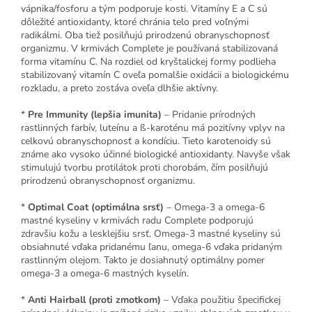
vápnika/fosforu a tým podporuje kosti. Vitamíny E a C sú
dôležité antioxidanty, ktoré chránia telo pred voľnými
radikálmi. Oba tiež posilňujú prirodzenú obranyschopnosť
organizmu. V krmivách Complete je používaná stabilizovaná
forma vitamínu C. Na rozdiel od kryštalickej formy podlieha
stabilizovaný vitamín C oveľa pomalšie oxidácii a biologickému
rozkladu, a preto zostáva oveľa dlhšie aktívny.
*
Pre Immunity (lepšia imunita)
– Pridanie prírodných
rastlinných farbív, luteínu a ß-karoténu má pozitívny vplyv na
celkovú obranyschopnosť a kondíciu. Tieto karotenoidy sú
známe ako vysoko účinné biologické antioxidanty. Navyše však
stimulujú tvorbu protilátok proti chorobám, čím posilňujú
prirodzenú obranyschopnosť organizmu.
*
Optimal Coat (optimálna srsť)
– Omega-3 a omega-6
mastné kyseliny v krmivách radu Complete podporujú
zdravšiu kožu a lesklejšiu srsť. Omega-3 mastné kyseliny sú
obsiahnuté vďaka pridanému ľanu, omega-6 vďaka pridaným
rastlinným olejom. Takto je dosiahnutý optimálny pomer
omega-3 a omega-6 mastných kyselín.
*
Anti Hairball (proti zmotkom)
– Vďaka použitiu špecifickej