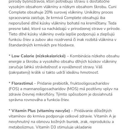
prírody bylinožravce, ktorí potrebujú stravu s dostatočne
vysokým obsahom vlákniny a nízkym obsahom škrobu. Cuni
Complete obsahuje 20% surovej vlákniny. Unikátny proces
spracovania zaisťuje, že krmivá Complete obsahujú iba
neporušené dlhé kúsky vlákniny bohaté na kremičitany. Teda
presne také, ktoré sa nachádzajú v prirodzenej strave v prírode.
Tieto dlhé kúsky vlákniny oveľa lepšie podporujú a zlepšujú
funkciu čriev a zubov ako rozdrvená či inak rozbitá vláknina v
štandardných krmivách pre hlodavce.
*
Low Calorie (nízkokalorické)
– Kombinácia nízkeho obsahu
energie a škrobu a vysokého obsahu dlhých kúskov vlákniny
zaručuje ľahkú stráviteľnosť a vyváženosť stravy. Váš
(zakrpatený) králik si takto udrží ideálnu hmotnosť.
*
Florastimul
– Pridanie prebiotík, fruktooligosacharidov
(FOS) a mannanoligosacharidov (MOS) má pozitívny vplyv na
zdravie črevnej mikroflóry. Týmto spôsobom je dosiahnutá
správna rovnováha a funkcia čriev.
*
Vitamín Plus (vitamíny navyše)
– Pridávanie dôležitých
vitamínov do krmiva podporuje celkové zdravie. Vitamín A je
nevyhnutný na obnovu kožných buniek, zrak, reprodukciu a
metabolizmus. Vitamín D3 stimuluje ukladanie