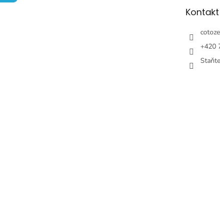
t
Kontakt
i
e
cotoze
+420 
Staňt