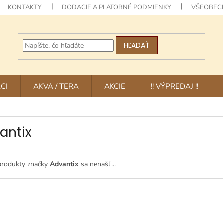
KONTAKTY
DODACIE A PLATOBNÉ PODMIENKY
VŠEOBEC
HĽADAŤ
CI
AKVA / TERA
AKCIE
!! VÝPREDAJ !!
antix
produkty značky
Advantix
sa nenašli...