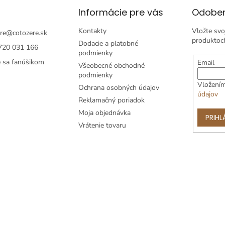
Informácie pre vás
Odober
Kontakty
Vložte svo
re
@
cotozere.sk
produktoc
Dodacie a platobné
720 031 166
podmienky
e sa fanúšikom
Email
Všeobecné obchodné
podmienky
Vložením
Ochrana osobných údajov
údajov
Reklamačný poriadok
Moja objednávka
PRIHL
Vrátenie tovaru