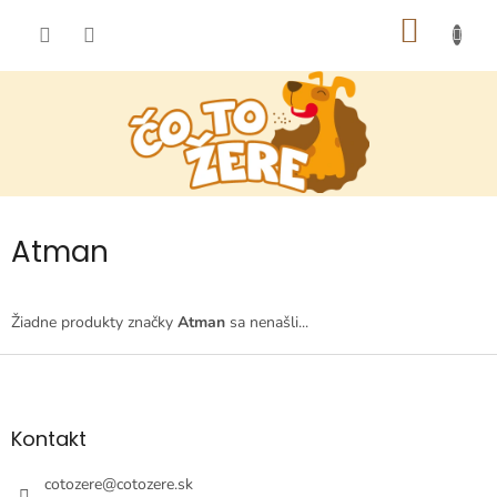
Prejsť
NÁKU
na
obsah
KOŠÍK
Atman
Žiadne produkty značky
Atman
sa nenašli...
Z
á
p
ä
Kontakt
t
i
cotozere
@
cotozere.sk