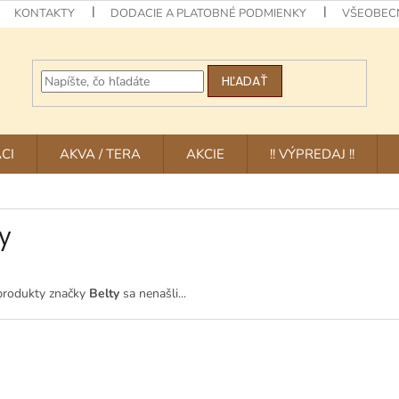
KONTAKTY
DODACIE A PLATOBNÉ PODMIENKY
VŠEOBEC
HĽADAŤ
CI
AKVA / TERA
AKCIE
!! VÝPREDAJ !!
ty
produkty značky
Belty
sa nenašli...