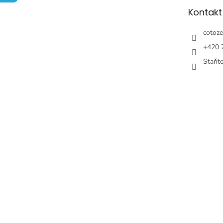
t
Kontakt
i
e
cotoze
+420 
Staňt