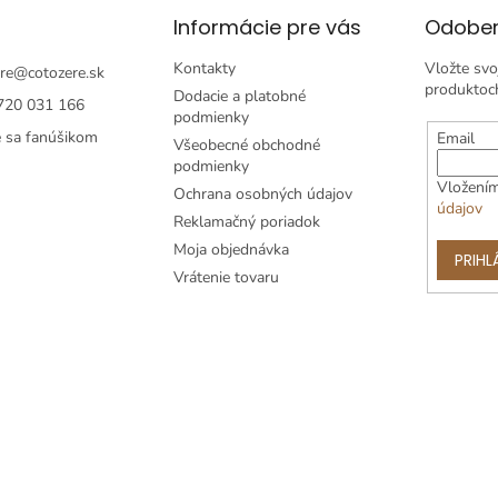
Informácie pre vás
Odober
Kontakty
Vložte svo
re
@
cotozere.sk
produktoc
Dodacie a platobné
720 031 166
podmienky
e sa fanúšikom
Email
Všeobecné obchodné
podmienky
Vložením
Ochrana osobných údajov
údajov
Reklamačný poriadok
Moja objednávka
PRIHL
Vrátenie tovaru