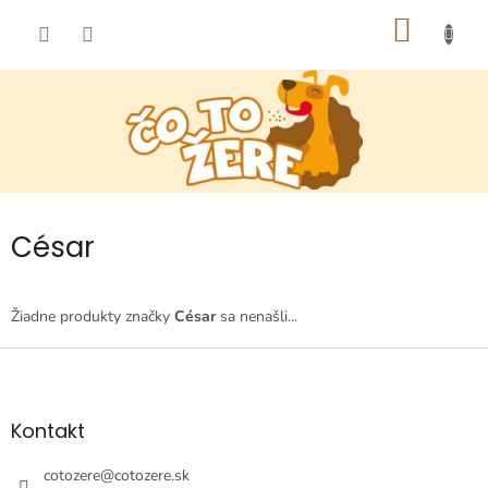
Prejsť
NÁKU
na
obsah
KOŠÍK
César
Žiadne produkty značky
César
sa nenašli...
Z
á
p
ä
Kontakt
t
i
cotozere
@
cotozere.sk