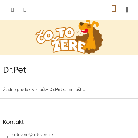
Prejsť
NÁKU
na
obsah
KOŠÍK
Dr.Pet
Žiadne produkty značky
Dr.Pet
sa nenašli...
Z
á
p
ä
Kontakt
t
i
cotozere
@
cotozere.sk