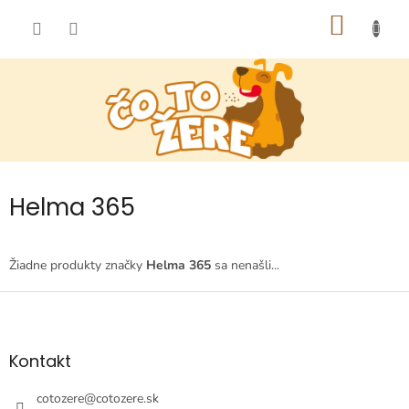
Prejsť
NÁKU
na
obsah
KOŠÍK
Helma 365
Žiadne produkty značky
Helma 365
sa nenašli...
Z
á
p
ä
Kontakt
t
i
cotozere
@
cotozere.sk