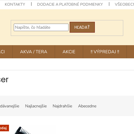
KONTAKTY
DODACIE A PLATOBNÉ PODMIENKY
VŠEOBEC
HĽADAŤ
CI
AKVA / TERA
AKCIE
!! VÝPREDAJ !!
er
dávanejšie
Najlacnejšie
Najdrahšie
Abecedne
edaj