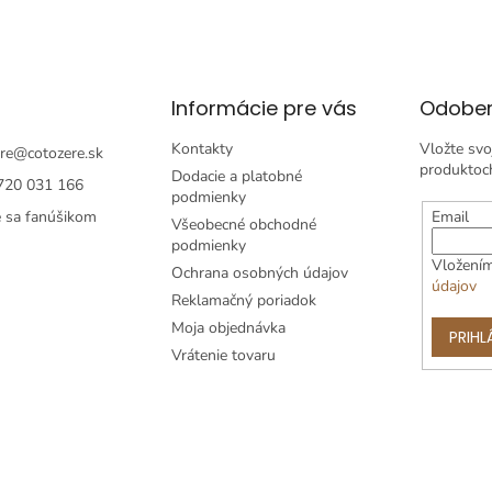
l
á
d
a
c
i
Informácie pre vás
Odober
e
p
Kontakty
Vložte svo
re
@
cotozere.sk
r
produktoc
Dodacie a platobné
720 031 166
v
podmienky
k
e sa fanúšikom
Email
Všeobecné obchodné
y
podmienky
v
Vložením
ý
Ochrana osobných údajov
údajov
p
Reklamačný poriadok
i
Moja objednávka
s
PRIHL
u
Vrátenie tovaru