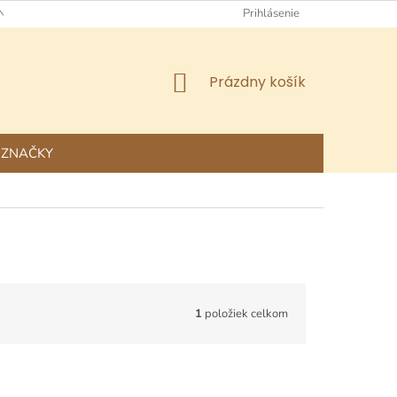
NÉ OBCHODNÉ PODMIENKY
OCHRANA OSOBNÝCH ÚDAJOV
Prihlásenie
NÁKUPNÝ
Prázdny košík
KOŠÍK
ZNAČKY
1
položiek celkom