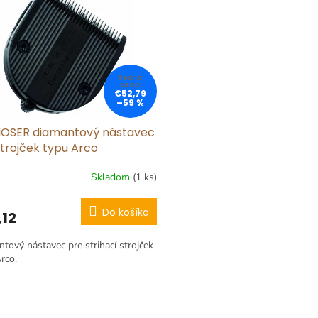
€52,79
–59 %
OSER diamantový nástavec
strojček typu Arco
Skladom
(1 ks)
Do košíka
,12
tový nástavec pre strihací strojček
rco.
O
v