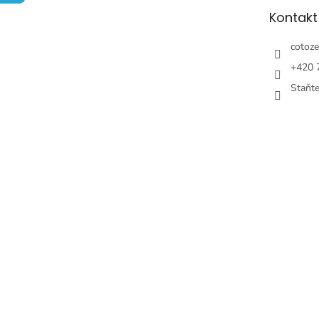
t
Kontakt
i
e
cotoze
+420 
Staňt