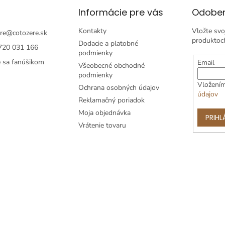
Informácie pre vás
Odober
Kontakty
Vložte svo
re
@
cotozere.sk
produktoc
Dodacie a platobné
720 031 166
podmienky
e sa fanúšikom
Email
Všeobecné obchodné
podmienky
Vložením
Ochrana osobných údajov
údajov
Reklamačný poriadok
Moja objednávka
PRIHL
Vrátenie tovaru