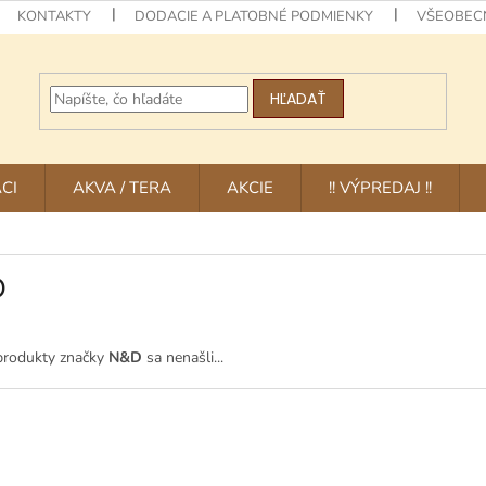
KONTAKTY
DODACIE A PLATOBNÉ PODMIENKY
VŠEOBEC
HĽADAŤ
CI
AKVA / TERA
AKCIE
!! VÝPREDAJ !!
D
produkty značky
N&D
sa nenašli...