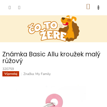
Prejsť
NÁKU
na
obsah
KOŠÍK
Známka Basic Allu kroužek malý
růžový
320759
Značka:
My Family
Výpredaj