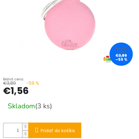
€3,89
–59 %
€3,89
–59 %
€1,56
Jednotková
Skladom
(3 ks)
cena:
Pridať do košíka