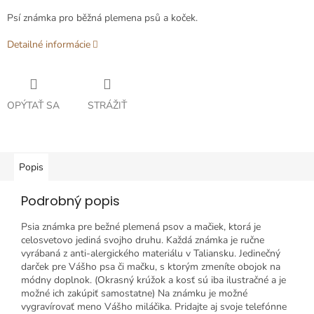
Psí známka pro běžná plemena psů a koček.
Detailné informácie
OPÝTAŤ SA
STRÁŽIŤ
Popis
Podrobný popis
Psia známka pre bežné plemená psov a mačiek, ktorá je
celosvetovo jediná svojho druhu. Každá známka je ručne
vyrábaná z anti-alergického materiálu v Taliansku. Jedinečný
darček pre Vášho psa či mačku, s ktorým zmeníte obojok na
módny doplnok. (Okrasný krúžok a kosť sú iba ilustračné a je
možné ich zakúpiť samostatne) Na známku je možné
vygravírovať meno Vášho miláčika. Pridajte aj svoje telefónne