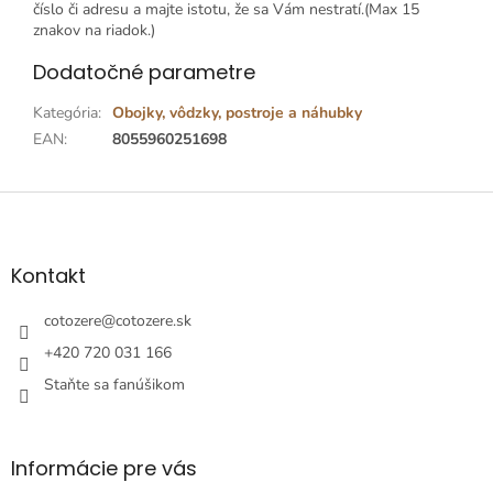
číslo či adresu a majte istotu, že sa Vám nestratí.(Max 15
znakov na riadok.)
Dodatočné parametre
Kategória
:
Obojky, vôdzky, postroje a náhubky
EAN
:
8055960251698
Z
á
p
ä
Kontakt
t
i
cotozere
@
cotozere.sk
e
+420 720 031 166
Staňte sa fanúšikom
Informácie pre vás