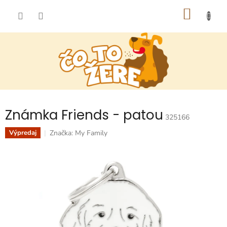
Prejsť
NÁKU
na
obsah
KOŠÍK
Známka Friends - patou
325166
Značka:
My Family
Výpredaj