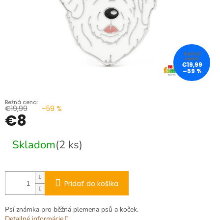
€19,99
–59 %
€19,99
–59 %
€8
Jednotková
Skladom
(2 ks)
cena:
Pridať do košíka
Psí známka pro běžná plemena psů a koček.
Detailné informácie