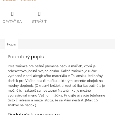
OPÝTAŤ SA
STRÁŽIŤ
Popis
Podrobný popis
Psia známka pre bežné plemená psov a mačiek, ktorá je
celosvetovo jediná svojho druhu. Každá známka je ručne
vyrábaná z anti-alergického materiálu v Taliansku. Jedinečný
darček pre Vášho psa či mačku, s ktorým zmeníte obojok na
módny doplnok. (Okrasný krúžok a kosť sú iba ilustračné a je
možné ich zakúpiť samostatne) Na známku je možné
vygravírovať meno Vášho miláčika. Pridajte aj svoje telefónne
číslo či adresu a majte istotu, že sa Vám nestratí.(Max 15
znakov na riadok.)
Dodatočné parametre