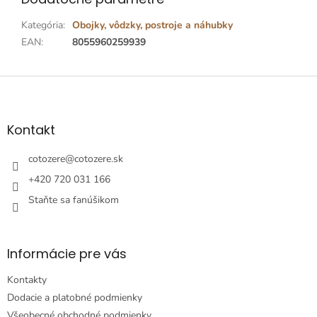
Kategória
:
Obojky, vôdzky, postroje a náhubky
EAN
:
8055960259939
Z
á
p
ä
Kontakt
t
i
cotozere
@
cotozere.sk
e
+420 720 031 166
Staňte sa fanúšikom
Informácie pre vás
Kontakty
Dodacie a platobné podmienky
Všeobecné obchodné podmienky