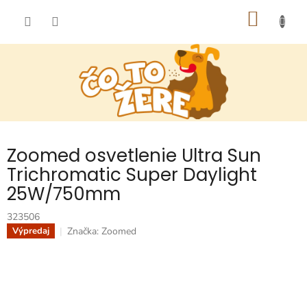
Prejsť
NÁKU
na
obsah
KOŠÍK
Zoomed osvetlenie Ultra Sun
Trichromatic Super Daylight
25W/750mm
323506
Značka:
Zoomed
Výpredaj