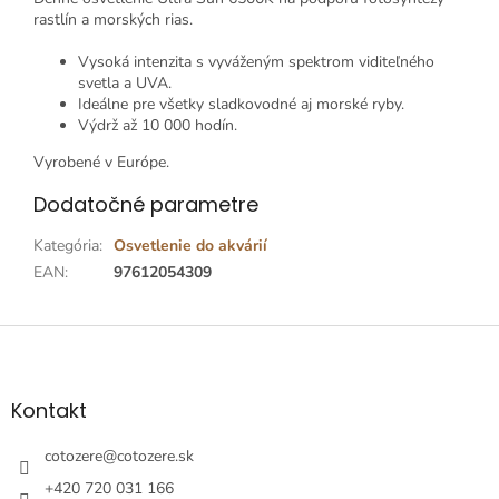
rastlín a morských rias.
Vysoká intenzita s vyváženým spektrom viditeľného
svetla a UVA.
Ideálne pre všetky sladkovodné aj morské ryby.
Výdrž až 10 000 hodín.
Vyrobené v Európe.
Dodatočné parametre
Kategória
:
Osvetlenie do akvárií
EAN
:
97612054309
Z
á
p
ä
Kontakt
t
i
cotozere
@
cotozere.sk
e
+420 720 031 166