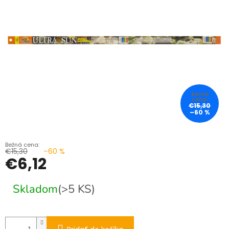
€15,30
–60 %
€15,30
–60 %
€6,12
Jednotková
Skladom
(>5 KS)
cena: